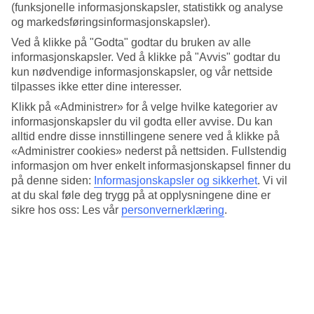
om det gjelder antall soltimer eller badetemperatur. Bahía Feliz
(funksjonelle informasjonskapsler, statistikk og analyse
ligger ved havet på Gran Canaria sydøstkyst og her er været varmt
og markedsføringsinformasjonskapsler).
og behagelig året rundt. Aller varmest er det på våren, sommeren og
høsten, mens på vinteren er det svalere. Her har vi samlet
Ved å klikke på "Godta" godtar du bruken av alle
informasjon om været for Bahía Feliz, måned for måned.
informasjonskapsler. Ved å klikke på "Avvis" godtar du
kun nødvendige informasjonskapsler, og vår nettside
Gjennomsnittstemperatur: Bahía Feliz
tilpasses ikke etter dine interesser.
Klikk på «Administrer» for å velge hvilke kategorier av
Populære hotell – Bahía Feliz
informasjonskapsler du vil godta eller avvise. Du kan
alltid endre disse innstillingene senere ved å klikke på
Mer i samme kategori
«Administrer cookies» nederst på nettsiden. Fullstendig
informasjon om hver enkelt informasjonskapsel finner du
Puerto Rico - Vær og temperatur
på denne siden:
Informasjonskapsler og sikkerhet
.
Vi vil
Playa del Ingles - Vær og temperatur
at du skal føle deg trygg på at opplysningene dine er
Arguineguin - Vær og temperatur
sikre hos oss: Les vår
personvernerklæring
.
Maspalomas - Vær og temperatur
San Agustin - Vær og temperatur
Mer i samme område
Hotell Puerto Rico
Hotell Playa del Ingles
Hotell Bahía Feliz