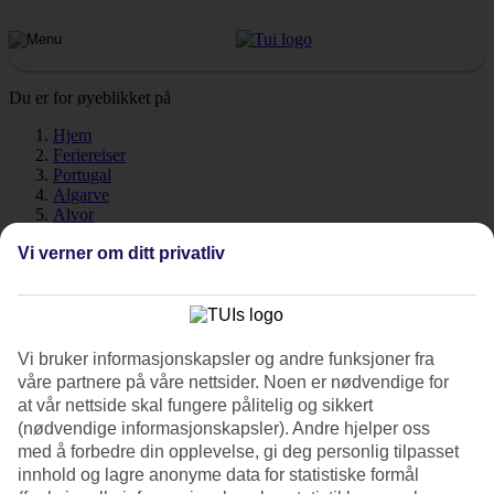
Du er for øyeblikket på
Hjem
Feriereiser
Portugal
Algarve
Alvor
Vær
Vi verner om ditt privatliv
Alvor - Vær og temperatur
Vi bruker informasjonskapsler og andre funksjoner fra
våre partnere på våre nettsider. Noen er nødvendige for
at vår nettside skal fungere pålitelig og sikkert
Hvor varmt er det når du skal
reise til Alvor
på ferie? Godt
(nødvendige informasjonskapsler). Andre hjelper oss
spørsmål! Været, klimaet og temperaturen har en stor påvirkning,
med å forbedre din opplevelse, gi deg personlig tilpasset
enten det gjelder antall soltimer eller badetemperatur. Her har vi
innhold og lagre anonyme data for statistiske formål
samlet informasjon om været for Alvor, måned for måned.