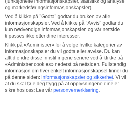
(funksjonelle informasjonskapsler, statistikk og analyse
Gjennomsnittstemperatur: Alvor
og markedsføringsinformasjonskapsler).
Ved å klikke på "Godta" godtar du bruken av alle
Populære hotell – Alvor
informasjonskapsler. Ved å klikke på "Avvis" godtar du
kun nødvendige informasjonskapsler, og vår nettside
tilpasses ikke etter dine interesser.
Mer i samme kategori
Klikk på «Administrer» for å velge hvilke kategorier av
Lisboa - Vær og temperatur
informasjonskapsler du vil godta eller avvise. Du kan
Algarve - Vær og temperatur
alltid endre disse innstillingene senere ved å klikke på
Madeira - Vær og temperatur
«Administrer cookies» nederst på nettsiden. Fullstendig
Funchal - Vær og temperatur
informasjon om hver enkelt informasjonskapsel finner du
Albufeira - Vær og temperatur
på denne siden:
Informasjonskapsler og sikkerhet
.
Vi vil
Mer i samme område
at du skal føle deg trygg på at opplysningene dine er
sikre hos oss: Les vår
personvernerklæring
.
Hotell Madeira
Reiser til Madeira
Reiser til Portugal
Hotell Portugal
Restplasser Portugal
Lignende reiser