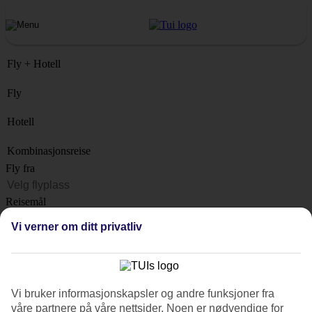
Fly + Hotell
Fly
Hotell
Kombinasjonsreise
Fly fra
Reisemål
Liste
Vi verner om ditt privatliv
Når?
Hvor lenge?
1 uke
Vi bruker informasjonskapsler og andre funksjoner fra
Antall reisende
våre partnere på våre nettsider. Noen er nødvendige for