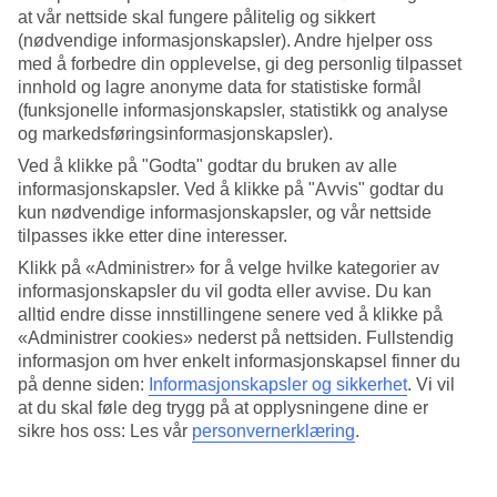
at vår nettside skal fungere pålitelig og sikkert
Søk
(nødvendige informasjonskapsler). Andre hjelper oss
med å forbedre din opplevelse, gi deg personlig tilpasset
innhold og lagre anonyme data for statistiske formål
(funksjonelle informasjonskapsler, statistikk og analyse
Du er for øyeblikket på
og markedsføringsinformasjonskapsler).
Ved å klikke på "Godta" godtar du bruken av alle
Hjem
informasjonskapsler. Ved å klikke på "Avvis" godtar du
Feriereiser
Polen
kun nødvendige informasjonskapsler, og vår nettside
Hotell
tilpasses ikke etter dine interesser.
Klikk på «Administrer» for å velge hvilke kategorier av
Hotell Polen
informasjonskapsler du vil godta eller avvise. Du kan
alltid endre disse innstillingene senere ved å klikke på
«Administrer cookies» nederst på nettsiden. Fullstendig
Reise til
Polen
? Hos TUI finner du alltid et hotell som passer, enten
du reiser med barn, partner, venner eller hele slekten. Velg mellom
informasjon om hver enkelt informasjonskapsel finner du
flotte leilighetshotell, familiehotell, romantiske parhotell,
på denne siden:
Informasjonskapsler og sikkerhet
.
Vi vil
treningshotell og All Inclusive-hotell med alt du måtte ønske deg av
at du skal føle deg trygg på at opplysningene dine er
fasiliteter! Se alle våre anbefalte hotell for Polen nedenfor.
sikre hos oss: Les vår
personvernerklæring
.
Hotelltips