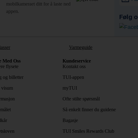
mobilkameraet ditt for å laste ned
appen.
Følg o
lasser
Varmeguide
e Med Oss
Kundeservice
re flysete
Kontakt oss
 og billetter
TUI-appen
 visum
myTUI
rmasjon
Ofte stilte spørsmål
emålet
Så enkelt finner du guidene
lkår
Bagasje
tsloven
TUI Smiles Rewards Club