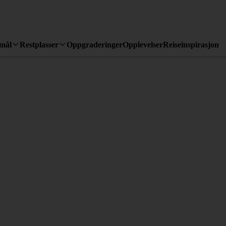
emål
Restplasser
Oppgraderinger
Opplevelser
Reiseinspirasjon