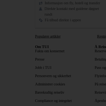
Informasjon om fly, hotell og transfer
Direkte kontakt med guidene døgnet
rundt
Få tilbud direkte i appen
Populære artikler
Restp
Om TUI
Å Reis
Fakta om konsernet
Reserve
Presse
Betaling
Jobb i TUI
Pass og
Personvern og sikkerhet
Flyinfo
Administrer cookies
På reis
Bærekraftig reiseliv
Reisevi
Compliance og integritet
Åpenhe