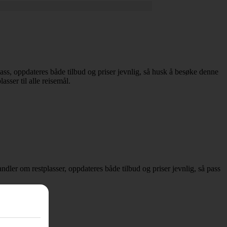
tplass, oppdateres både tilbud og priser jevnlig, så husk å besøke denne
asser til alle reisemål.
handler om restplasser, oppdateres både tilbud og priser jevnlig, så pass