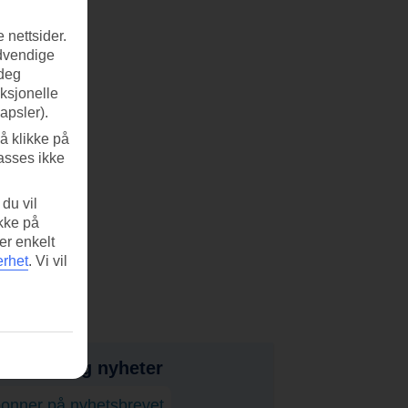
 nettsider.
ødvendige
 deg
nksjonelle
apsler).
å klikke på
asses ikke
du vil
ikke på
er enkelt
erhet
.
Vi vil
bud, tips og nyheter
onner på nyhetsbrevet