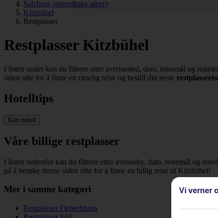
Salzburg (østerrikske alper)
Kitzbühel
Restplasser
Restplasser Kitzbühel
I listen under kan du filtrere etter avreisested, dato, reisemål og reise
siden ofte for å finne en rimelig reise og bestill din neste
restplassreis
Hotelltips
Kun hotell
Våre billige restplasser
I listen nedenfor kan du filtrere etter avreiseby, dato, reisemål og reis
på å besøke denne siden ofte for å finne en billig reise til Kitzbühel!
Mer i samme kategori
Vi verner o
Restplasser Fieberbrunn
Restplasser Söll