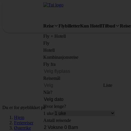
Reise
Flybilletter
Kun Hotell
Tilbud
Reis
Fly + Hotell
Fly
Hotell
Kombinasjonsreise
Fly fra
Reisemål
Liste
Når?
Hvor lenge?
Du er for øyeblikket på
1 uke
Hjem
Antall reisende
Feriereiser
Østerrike