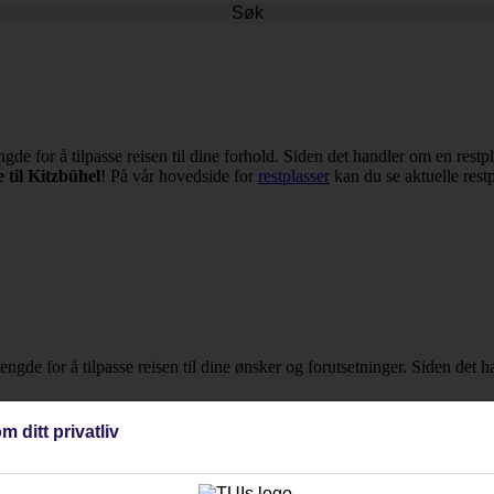
Søk
lengde for å tilpasse reisen til dine forhold. Siden det handler om en res
e til Kitzbühel
! På vår hovedside for
restplasser
kan du se aktuelle restpl
elengde for å tilpasse reisen til dine ønsker og forutsetninger. Siden det 
m ditt privatliv