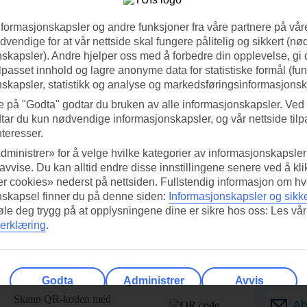
nformasjonskapsler og andre funksjoner fra våre partnere på våre
vendige for at vår nettside skal fungere pålitelig og sikkert (n
skapsler). Andre hjelper oss med å forbedre din opplevelse, gi
ilpasset innhold og lagre anonyme data for statistiske formål (fu
skapsler, statistikk og analyse og markedsføringsinformasjonsk
e på "Godta" godtar du bruken av alle informasjonskapsler. Ved 
tar du kun nødvendige informasjonskapsler, og vår nettside tilp
nteresser.
dministrer» for å velge hvilke kategorier av informasjonskapsler 
 avvise. Du kan alltid endre disse innstillingene senere ved å kl
r cookies» nederst på nettsiden. Fullstendig informasjon om hv
nskapsel finner du på denne siden:
Informasjonskapsler og sikk
føle deg trygg på at opplysningene dine er sikre hos oss: Les vår
erklæring
.
ed TUI-appen i dag!
Få til
Godta
Administrer
Avvis
Skann QR-koden med
Ab