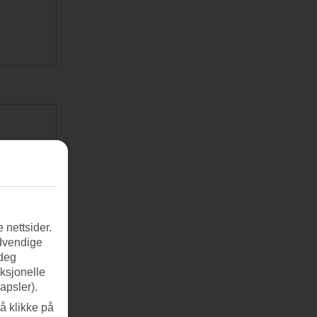
 nettsider.
ødvendige
 deg
nksjonelle
apsler).
å klikke på