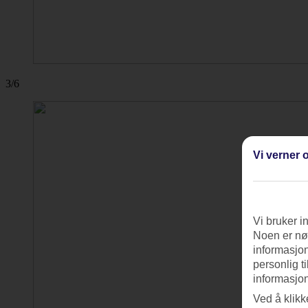
3/6
Vi verner o
Vi bruker i
Noen er nød
informasjon
personlig t
informasjon
Ved å klikk