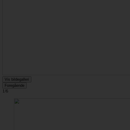
Vis bildegalleri
Foregående
1/6