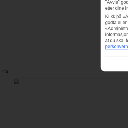
"Avvis" god
etter dine i
Klikk på «A
godta eller
«Administre
informasjo
at du skal 
personvern
4/6