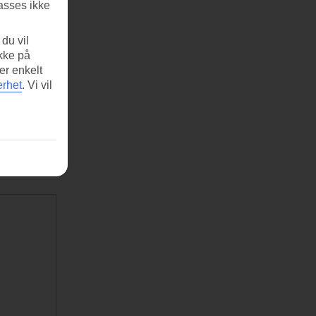
asses ikke
du vil
ikke på
er enkelt
erhet
.
Vi vil