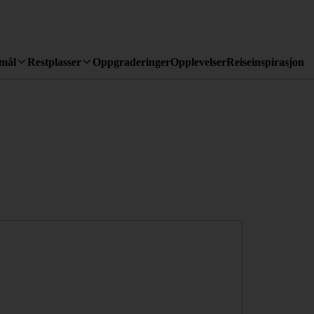
emål
Restplasser
Oppgraderinger
Opplevelser
Reiseinspirasjon