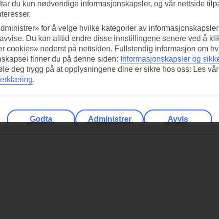
tar du kun nødvendige informasjonskapsler, og vår nettside tilp
nteresser.
dministrer» for å velge hvilke kategorier av informasjonskapsler 
 avvise. Du kan alltid endre disse innstillingene senere ved å kl
r cookies» nederst på nettsiden. Fullstendig informasjon om hv
nskapsel finner du på denne siden:
Informasjonskapsler og sikk
føle deg trygg på at opplysningene dine er sikre hos oss: Les vår
erklæring
.
Godta
Administrer
Avvis