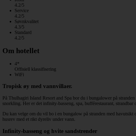
4.2/5
Service
4.2/5
Søvnkvalitet
4.3/5
Standard
4.2/5
Om hotellet
4*
Offisiell klassifisering
WiFi
Tropisk øy med vannvillaer.
På Thulhagiri Island Resort and Spa bor du i bungalower på stranden ell
snorkling. Her er det infinity-basseng, spa, bufférestaurant, strandbar 
Du kan velge om du vil bo i en bungalow på stranden med havutsikt og 
husrev med et rikt dyreliv under vann.
Infinity-basseng og hvite sandstrender