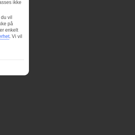
asses ikke
du vil
ikke på
er enkelt
erhet
.
Vi vil