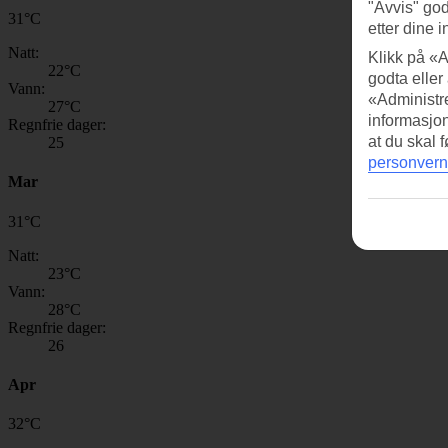
"Avvis" god
31
°
C
etter dine i
Natt:
Klikk på «A
22
°C
godta eller
Vann:
«Administre
27
°C
informasjo
Regnfrie dager:
at du skal 
25
personvern
Mar
31
°
C
Natt:
23
°C
Vann:
28
°C
Regnfrie dager:
26
Apr
32
°
C