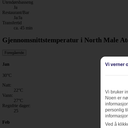
Utendørsbasseng
Ja
Restaurant/Bar
Ja/Ja
Transfertid
ca. 45 min
Gjennomsnittstemperatur i North Male At
Foregående
Jan
Vi verner o
30
°
C
Natt:
22
°C
Vi bruker i
Vann:
Noen er nød
27
°C
informasjon
Regnfrie dager:
personlig t
25
informasjon
Feb
Ved å klikk