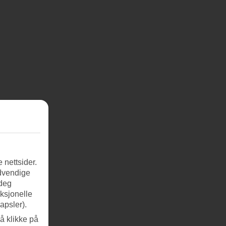
 nettsider.
ødvendige
 deg
nksjonelle
apsler).
å klikke på