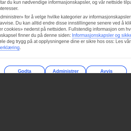
tar du kun nødvendige informasjonskapsler, og vår nettside tilp
nteresser.
dministrer» for å velge hvilke kategorier av informasjonskapsler 
 avvise. Du kan alltid endre disse innstillingene senere ved å kl
r cookies» nederst på nettsiden. Fullstendig informasjon om hv
nskapsel finner du på denne siden:
Informasjonskapsler og sikk
føle deg trygg på at opplysningene dine er sikre hos oss: Les vår
erklæring
.
Godta
Administrer
Avvis