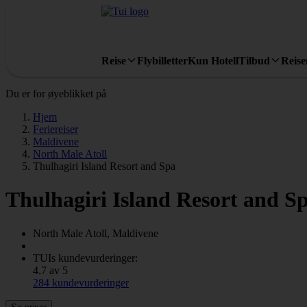
Reise
Flybilletter
Kun Hotell
Tilbud
Reis
Du er for øyeblikket på
Hjem
Feriereiser
Maldivene
North Male Atoll
Thulhagiri Island Resort and Spa
Thulhagiri Island Resort and S
North Male Atoll, Maldivene
TUIs kundevurderinger:
4.7 av 5
284 kundevurderinger