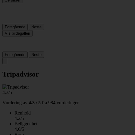
Se priser
Foregående
Neste
Vis bildegalleri
Foregående
Neste
Tripadvisor
4.3/5
Vurdering av
4.3 / 5
fra
984 vurderinger
Renhold
4.2/5
Beliggenhet
4.6/5
Rom