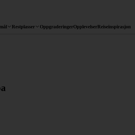
emål
Restplasser
Oppgraderinger
Opplevelser
Reiseinspirasjon
pa