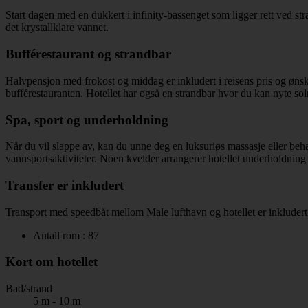
Start dagen med en dukkert i infinity-bassenget som ligger rett ved str
det krystallklare vannet.
Bufférestaurant og strandbar
Halvpensjon med frokost og middag er inkludert i reisens pris og ønsker
bufférestauranten. Hotellet har også en strandbar hvor du kan nyte 
Spa, sport og underholdning
Når du vil slappe av, kan du unne deg en luksuriøs massasje eller behan
vannsportsaktiviteter. Noen kvelder arrangerer hotellet underholdnin
Transfer er inkludert
Transport med speedbåt mellom Male lufthavn og hotellet er inkludert i
Antall rom : 87
Kort om hotellet
Bad/strand
5 m - 10 m