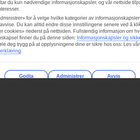
tar du kun nødvendige informasjonskapsler, og vår nettside tilp
nteresser.
dministrer» for å velge hvilke kategorier av informasjonskapsler 
 avvise. Du kan alltid endre disse innstillingene senere ved å kl
r cookies» nederst på nettsiden. Fullstendig informasjon om hv
nskapsel finner du på denne siden:
Informasjonskapsler og sikk
føle deg trygg på at opplysningene dine er sikre hos oss: Les vår
erklæring
.
Godta
Administrer
Avvis