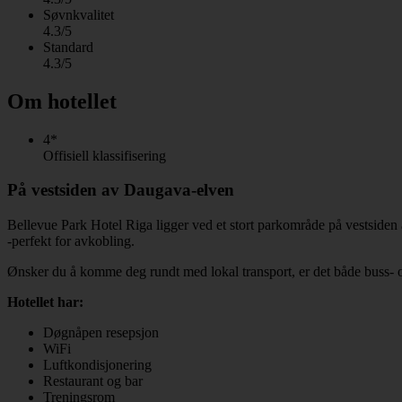
Søvnkvalitet
4.3/5
Standard
4.3/5
Om hotellet
4*
Offisiell klassifisering
På vestsiden av Daugava-elven
Bellevue Park Hotel Riga ligger ved et stort parkområde på vestsiden 
-perfekt for avkobling.
Ønsker du å komme deg rundt med lokal transport, er det både buss- og
Hotellet har:
Døgnåpen resepsjon
WiFi
Luftkondisjonering
Restaurant og bar
Treningsrom