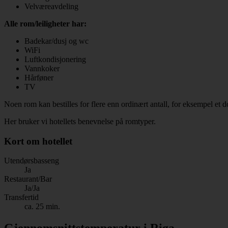
Velværeavdeling
Alle rom/leiligheter har:
Badekar/dusj og wc
WiFi
Luftkondisjonering
Vannkoker
Hårføner
TV
Noen rom kan bestilles for flere enn ordinært antall, for eksempel et
Her bruker vi hotellets benevnelse på romtyper.
Kort om hotellet
Utendørsbasseng
Ja
Restaurant/Bar
Ja/Ja
Transfertid
ca. 25 min.