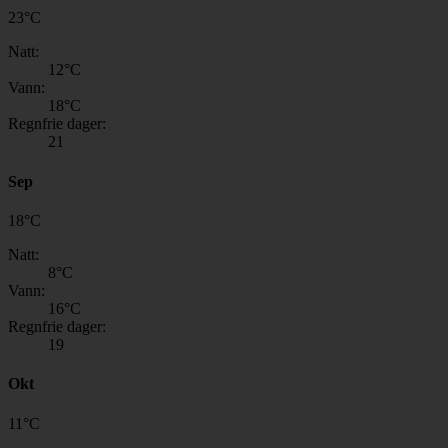
23
°
C
Natt:
12
°C
Vann:
18
°C
Regnfrie dager:
21
Sep
18
°
C
Natt:
8
°C
Vann:
16
°C
Regnfrie dager:
19
Okt
11
°
C