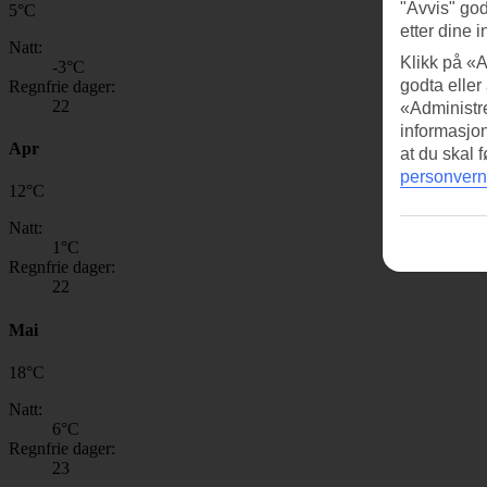
"Avvis" god
5
°
C
etter dine i
Natt:
Klikk på «A
-3
°C
godta eller
Regnfrie dager:
22
«Administre
informasjo
Apr
at du skal 
personvern
12
°
C
Natt:
1
°C
Regnfrie dager:
22
Mai
18
°
C
Natt:
6
°C
Regnfrie dager:
23