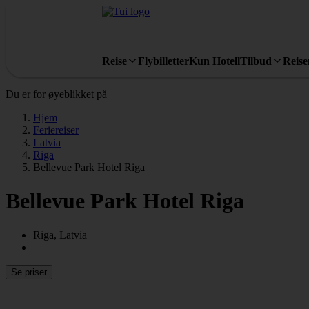
Reise
Flybilletter
Kun Hotell
Tilbud
Reis
Du er for øyeblikket på
Hjem
Feriereiser
Latvia
Riga
Bellevue Park Hotel Riga
Bellevue Park Hotel Riga
Riga, Latvia
Se priser