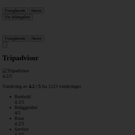
Foregående
Neste
Vis bildegalleri
Foregående
Neste
Tripadvisor
4.2/5
Vurdering av
4.2 / 5
fra
1223 vurderinger
Renhold
4.3/5
Beliggenhet
4/5
Rom
4.2/5
Service
4.3/5