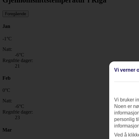
Gjennomsnittstemperatur i Riga
Foregående
Jan
-1
°
C
Natt:
-6
°C
Regnfrie dager:
21
Vi verner o
Feb
0
°
C
Vi bruker i
Natt:
-6
°C
Noen er nød
Regnfrie dager:
informasjon
23
personlig t
informasjon
Mar
Ved å klikk