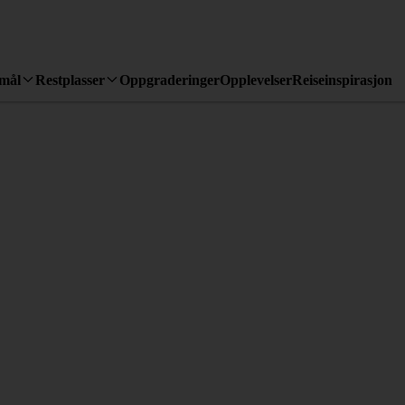
emål
Restplasser
Oppgraderinger
Opplevelser
Reiseinspirasjon