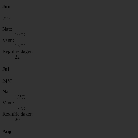
Jun
21
°
C
Natt:
10
°C
Vann:
13
°C
Regnfrie dager:
22
Jul
24
°
C
Natt:
13
°C
Vann:
17
°C
Regnfrie dager:
20
Aug