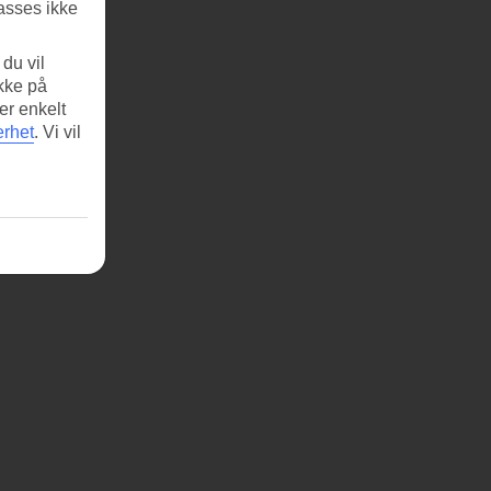
asses ikke
du vil
ikke på
er enkelt
erhet
.
Vi vil