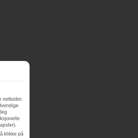
 nettsider.
ødvendige
 deg
nksjonelle
apsler).
å klikke på