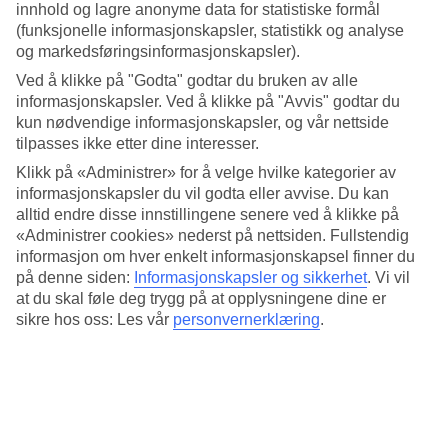
til.
innhold og lagre anonyme data for statistiske formål
(funksjonelle informasjonskapsler, statistikk og analyse
Gjennomsnittstemperatur: Limassol
og markedsføringsinformasjonskapsler).
Ved å klikke på "Godta" godtar du bruken av alle
Populære hotell – Limassol
informasjonskapsler. Ved å klikke på "Avvis" godtar du
kun nødvendige informasjonskapsler, og vår nettside
Mer i samme kategori
tilpasses ikke etter dine interesser.
Klikk på «Administrer» for å velge hvilke kategorier av
Ayia Napa - Vær og temperatur
Gran Canaria - Vær og temperatur
informasjonskapsler du vil godta eller avvise. Du kan
Spania - Vær og temperatur
alltid endre disse innstillingene senere ved å klikke på
Mallorca - Vær og temperatur
«Administrer cookies» nederst på nettsiden. Fullstendig
Kreta - Vær og temperatur
informasjon om hver enkelt informasjonskapsel finner du
på denne siden:
Informasjonskapsler og sikkerhet
.
Vi vil
Mer i samme område
at du skal føle deg trygg på at opplysningene dine er
sikre hos oss: Les vår
personvernerklæring
.
Reiser til Kypros
Restplasser Kypros
Hotell Kypros
All Inclusive Kypros
Hotell Ayia Napa
Lignende reiser