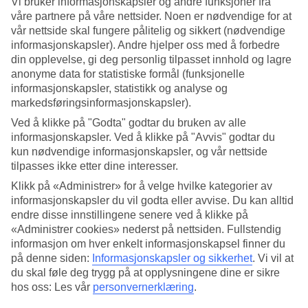
Vi bruker informasjonskapsler og andre funksjoner fra
våre partnere på våre nettsider. Noen er nødvendige for at
Søk
vår nettside skal fungere pålitelig og sikkert (nødvendige
informasjonskapsler). Andre hjelper oss med å forbedre
din opplevelse, gi deg personlig tilpasset innhold og lagre
anonyme data for statistiske formål (funksjonelle
Du er for øyeblikket på
informasjonskapsler, statistikk og analyse og
markedsføringsinformasjonskapsler).
Hjem
Feriereiser
Ved å klikke på "Godta" godtar du bruken av alle
Kypros
informasjonskapsler. Ved å klikke på "Avvis" godtar du
Fig Tree Bay
kun nødvendige informasjonskapsler, og vår nettside
Restplasser
tilpasses ikke etter dine interesser.
Klikk på «Administrer» for å velge hvilke kategorier av
Stort reiseoutlet
informasjonskapsler du vil godta eller avvise. Du kan alltid
Gjør et kupp »
endre disse innstillingene senere ved å klikke på
«Administrer cookies» nederst på nettsiden. Fullstendig
Restplasser Fig Tree Bay
informasjon om hver enkelt informasjonskapsel finner du
på denne siden:
Informasjonskapsler og sikkerhet
.
Vi vil at
du skal føle deg trygg på at opplysningene dine er sikre
Her finner du våre
restplasser
til
Fig Tree Bay
. Fleksible og billige
hos oss: Les vår
personvernerklæring
.
pakkereiser som tar deg til varmen. På noen av våre restplass-reiser
er også All Inclusive inkludert, mens andre er av en mer nedskalert