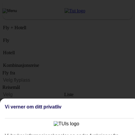
Fly + Hotell
Fly
Hotell
Kombinasjonsreise
Fly fra
Reisemål
Liste
Når?
Vi verner om ditt privatliv
Hvor lenge?
1 uke
Antall reisende