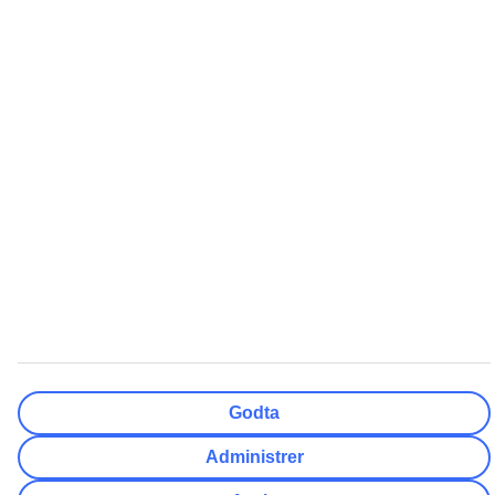
Hvor fleksibel er ankomstdatoen?
Kun valgt dato
+/- 3 Dager
+/- 7 Dager
+/- 14 Dager
Nullstill
Ferdig
Antall reisende
Antall rom
Velg for meg
Voksne
2
Barn (0-17)
0
Nullstill
Ferdig
Godta
Administrer