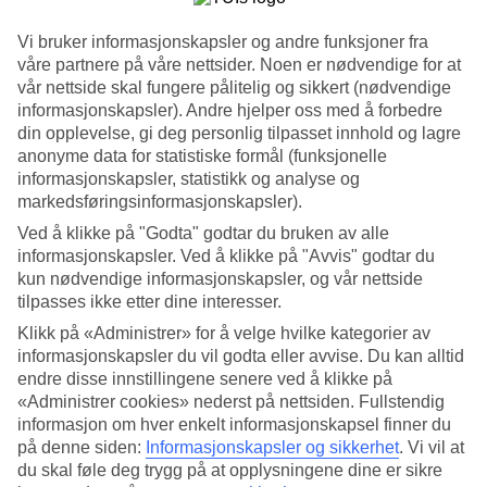
Søk
Vi bruker informasjonskapsler og andre funksjoner fra
våre partnere på våre nettsider. Noen er nødvendige for at
vår nettside skal fungere pålitelig og sikkert (nødvendige
informasjonskapsler). Andre hjelper oss med å forbedre
Du er for øyeblikket på
din opplevelse, gi deg personlig tilpasset innhold og lagre
anonyme data for statistiske formål (funksjonelle
Hjem
informasjonskapsler, statistikk og analyse og
Feriereiser
markedsføringsinformasjonskapsler).
Kypros
Billige reiser
Ved å klikke på "Godta" godtar du bruken av alle
informasjonskapsler. Ved å klikke på "Avvis" godtar du
Stort reiseoutlet
kun nødvendige informasjonskapsler, og vår nettside
tilpasses ikke etter dine interesser.
Gjør et kupp »
Klikk på «Administrer» for å velge hvilke kategorier av
informasjonskapsler du vil godta eller avvise. Du kan alltid
Billige reiser til Kypros
endre disse innstillingene senere ved å klikke på
«Administrer cookies» nederst på nettsiden. Fullstendig
Her finner du alle våre billige
reiser til Kypros
. Vårt utvalg
informasjon om hver enkelt informasjonskapsel finner du
inkluderer flere bra og billige hotell hvor du kan tilbringe en
på denne siden:
Informasjonskapsler og sikkerhet
.
Vi vil at
hyggelig ferie på et mindre budsjett. Å bestille en billig reise til
du skal føle deg trygg på at opplysningene dine er sikre
Kypros gir deg muligheten til å dra på ferie uten å måtte tømme