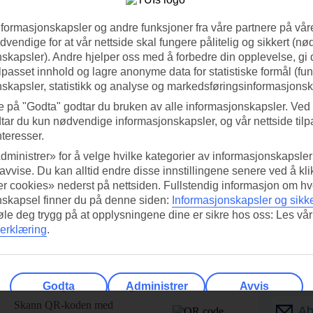
nformasjonskapsler og andre funksjoner fra våre partnere på våre
vendige for at vår nettside skal fungere pålitelig og sikkert (n
skapsler). Andre hjelper oss med å forbedre din opplevelse, gi
ilpasset innhold og lagre anonyme data for statistiske formål (fu
skapsler, statistikk og analyse og markedsføringsinformasjonsk
e på "Godta" godtar du bruken av alle informasjonskapsler. Ved 
tar du kun nødvendige informasjonskapsler, og vår nettside tilp
nteresser.
dministrer» for å velge hvilke kategorier av informasjonskapsler 
 avvise. Du kan alltid endre disse innstillingene senere ved å kl
r cookies» nederst på nettsiden. Fullstendig informasjon om hv
nskapsel finner du på denne siden:
Informasjonskapsler og sikk
føle deg trygg på at opplysningene dine er sikre hos oss: Les vår
erklæring
.
ed TUI-appen i dag!
Få til
Godta
Administrer
Avvis
Skann QR-koden med
Ab