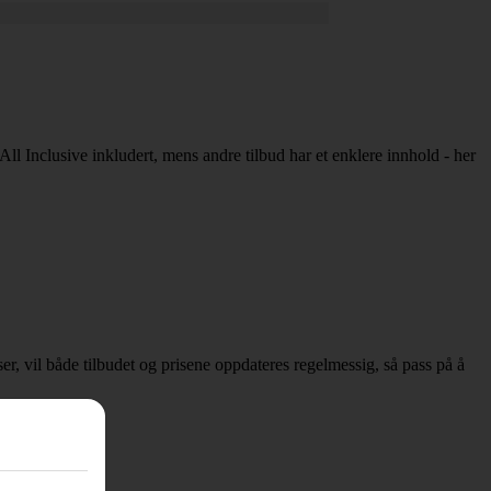
 All Inclusive inkludert, mens andre tilbud har et enklere innhold - her
sser, vil både tilbudet og prisene oppdateres regelmessig, så pass på å