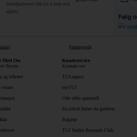
mobilkameraet ditt for å laste ned
appen.
Følg o
lasser
Varmeguide
e Med Oss
Kundeservice
re flysete
Kontakt oss
 og billetter
TUI-appen
 visum
myTUI
rmasjon
Ofte stilte spørsmål
emålet
Så enkelt finner du guidene
lkår
Bagasje
tsloven
TUI Smiles Rewards Club