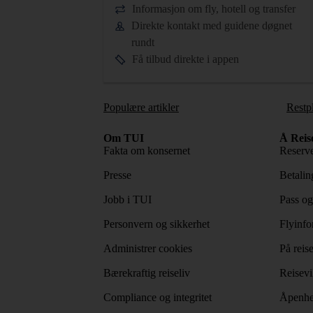
Informasjon om fly, hotell og transfer
Direkte kontakt med guidene døgnet
rundt
Få tilbud direkte i appen
Populære artikler
Restp
Om TUI
Å Reis
Fakta om konsernet
Reserve
Presse
Betaling
Jobb i TUI
Pass og
Personvern og sikkerhet
Flyinfo
Administrer cookies
På reis
Bærekraftig reiseliv
Reisevi
Compliance og integritet
Åpenhe