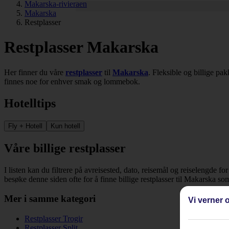
Makarska-rivieraen
Makarska
Restplasser
Restplasser Makarska
Her finner du våre
restplasser
til
Makarska
. Fleksible og billige pa
finnes noe for enhver smak og lommebok.
Hotelltips
Fly + Hotell
Kun hotell
Våre billige restplasser
I listen kan du filtrere på avreisested, dato, reisemål og reiselengde fo
besøke denne siden ofte for å finne billige restplasser til Makarska so
Mer i samme kategori
Vi verner o
Restplasser Trogir
Restplasser Split