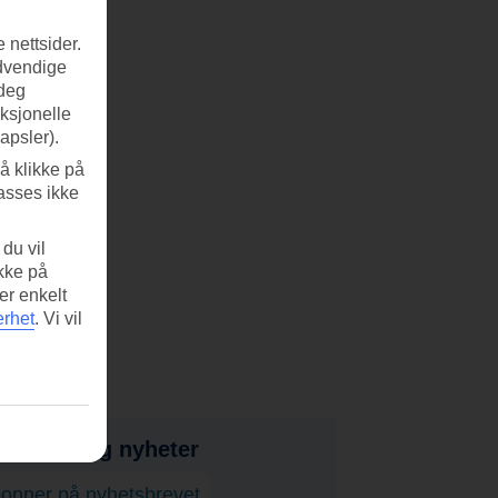
 nettsider.
ødvendige
 deg
nksjonelle
apsler).
å klikke på
asses ikke
du vil
ikke på
er enkelt
erhet
.
Vi vil
bud, tips og nyheter
onner på nyhetsbrevet