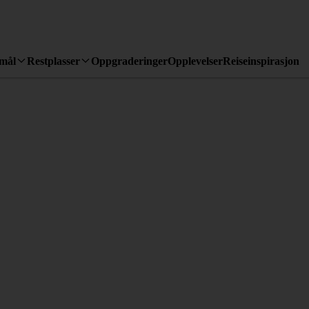
emål
Restplasser
Oppgraderinger
Opplevelser
Reiseinspirasjon