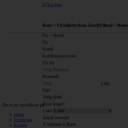
Reise
Flybilletter
Kun Hotell
Tilbud
Reis
Fly + Hotell
Fly
Hotell
Kombinasjonsreise
Fly fra
Reisemål
Liste
Når?
Hvor lenge?
Du er for øyeblikket på
1 uke
Hjem
Antall reisende
Feriereiser
Kroatia