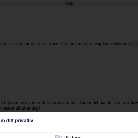
Søk
kkereiser som tar deg til varmen. På noen av våre restplass-reiser er også
r å tilpasse reisen etter dine forutsetninger. Siden det handler om restpla
m passer akkurat deg!
m ditt privatliv