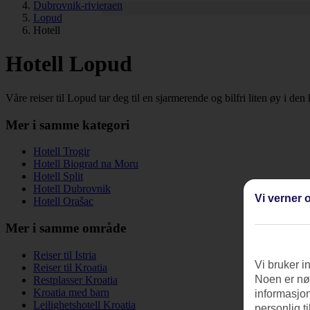
Dubrovnik-rivieraen
Lopud
Hotell
Hotell Lopud
Våre reiser til Lopud tar deg til en sjarmerende og bilfri liten øy i 
Mer i samme kategori
Hotell Trogir
Hotell Biograd na Moru
Hotell Split
Hotell Dubrovnik
Vi verner o
Hotell Orašac
Mer i samme område
Reiser til Istria
Vi bruker i
Reiser til Kroatia
Noen er nød
Restplasser Kroatia
Kroatia med barn
informasjon
Leilighetshotell Kroatia
personlig t