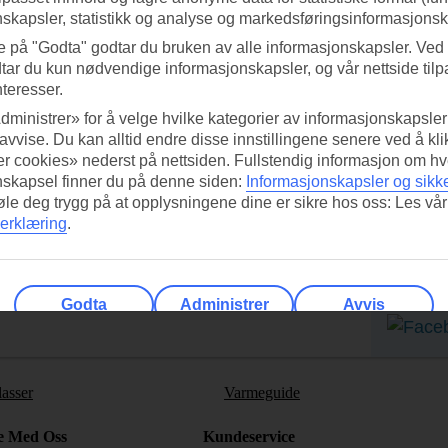
skapsler, statistikk og analyse og markedsføringsinformasjonsk
e på "Godta" godtar du bruken av alle informasjonskapsler. Ved 
tar du kun nødvendige informasjonskapsler, og vår nettside tilp
nteresser.
dministrer» for å velge hvilke kategorier av informasjonskapsler 
 avvise. Du kan alltid endre disse innstillingene senere ved å kl
r cookies» nederst på nettsiden. Fullstendig informasjon om hv
nskapsel finner du på denne siden:
Informasjonskapsler og sikk
ed TUI-appen i dag!
Få til
føle deg trygg på at opplysningene dine er sikre hos oss: Les vår
erklæring
.
Skann QR-koden med
Ab
mobilkameraet ditt for å laste ned
appen.
Følg o
Godta
Administrer
Avvis
lasser
Varmeguide
e Med Oss
Kundeservice