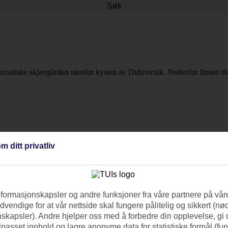
Søk
den kroatiske skjærgården utenfor kysten av Dubrovnik. Nedenfor finner d
m ditt privatliv
nformasjonskapsler og andre funksjoner fra våre partnere på våre
vendige for at vår nettside skal fungere pålitelig og sikkert (n
skapsler). Andre hjelper oss med å forbedre din opplevelse, gi
ilpasset innhold og lagre anonyme data for statistiske formål (fu