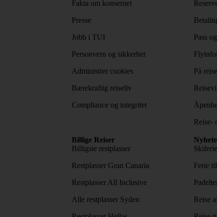
Fakta om konsernet
Reserve
Presse
Betaling
Jobb i TUI
Pass og
Personvern og sikkerhet
Flyinfo
Administrer cookies
På reis
Bærekraftig reiseliv
Reisevi
Compliance og integritet
Åpenhe
Reise- 
Billige Reiser
Nyhete
Billigste restplasser
Skiferi
Restplasser Gran Canaria
Ferie ti
Restplasser All Inclusive
Padelte
Alle restplasser Syden
Reise a
Restplasser Hellas
Reise ti