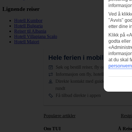
informasjon
Lignende reiser
Ved å klikk
"Avvis" god
Hotell Kumbor
Hotell Bulgaria
etter dine i
Reiser til Albania
Klikk på «A
Hotell Villapiana Scalo
godta eller
Hotell Maiori
«Administre
informasjo
Hele ferien i mobilen.
Last n
at du skal 
personvern
Søk og bestill reiser, fly og hotell
Informasjon om fly, hotell og transfer
Direkte kontakt med guidene døgnet
rundt
Få tilbud direkte i appen
Populære artikler
Restp
Om TUI
Å Reis