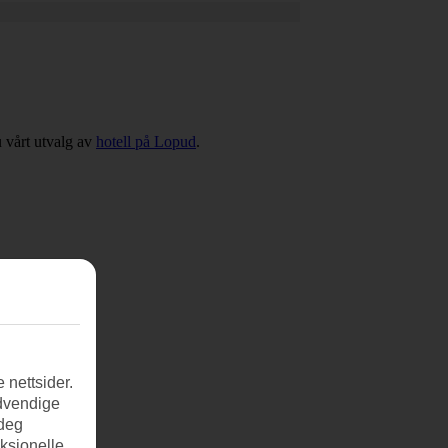
u vårt utvalg av
hotell på Lopud
.
 nettsider.
ødvendige
 deg
nksjonelle