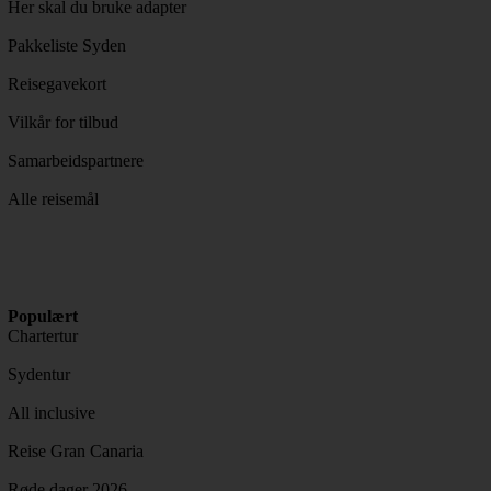
Her skal du bruke adapter
Pakkeliste Syden
Reisegavekort
Vilkår for tilbud
Samarbeidspartnere
Alle reisemål
Populært
Chartertur
Sydentur
All inclusive
Reise Gran Canaria
Røde dager 2026