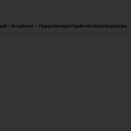
emål
Restplasser
Oppgraderinger
Opplevelser
Reiseinspirasjon