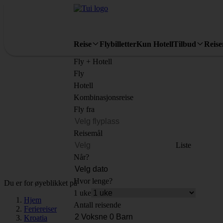
Reise
Flybilletter
Kun Hotell
Tilbud
Reis
Fly + Hotell
Fly
Hotell
Kombinasjonsreise
Fly fra
Reisemål
Liste
Når?
Hvor lenge?
Du er for øyeblikket på
1 uke
Hjem
Antall reisende
Feriereiser
Kroatia