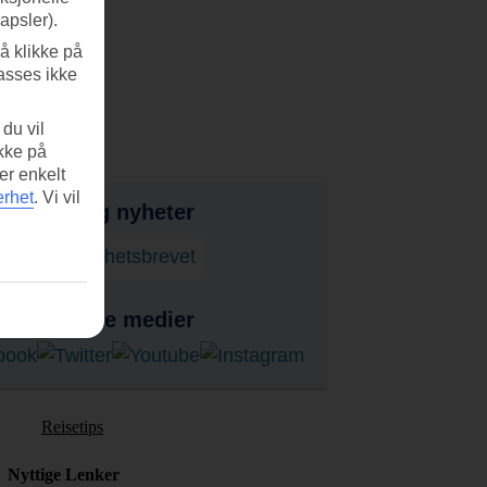
apsler).
å klikke på
asses ikke
du vil
ikke på
er enkelt
erhet
.
Vi vil
bud, tips og nyheter
onner på nyhetsbrevet
ss i sosiale medier
Reisetips
Nyttige Lenker