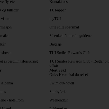
re flysete
Kontakt oss
 og billetter
TUI-appen
 visum
myTUI
rmasjon
Ofte stilte spørsmål
emålet
Så enkelt finner du guidene
lkår
Bagasje
tsloven
TUI Smiles Rewards Club
og avbestillingsforsikring
TUI Smiles Rewards Club - Regler og
vilkår
r
Mest Søkt
e
Quiz: Hvor skal du reise?
l Albania
Swim out-hotell
nnis
Storbyferie
lene - hotellrom
Weekendtur
l Island
Pakkereiser