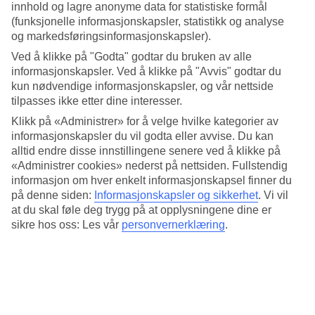
til.
innhold og lagre anonyme data for statistiske formål
(funksjonelle informasjonskapsler, statistikk og analyse
Gjennomsnittstemperatur: Bosa
og markedsføringsinformasjonskapsler).
Ved å klikke på "Godta" godtar du bruken av alle
Populære hotell – Bosa
informasjonskapsler. Ved å klikke på "Avvis" godtar du
kun nødvendige informasjonskapsler, og vår nettside
Mer i samme kategori
tilpasses ikke etter dine interesser.
Klikk på «Administrer» for å velge hvilke kategorier av
Alghero - Vær og temperatur
Oristano - Vær og temperatur
informasjonskapsler du vil godta eller avvise. Du kan
Siracusa - Vær og temperatur
alltid endre disse innstillingene senere ved å klikke på
Taormina - Vær og temperatur
«Administrer cookies» nederst på nettsiden. Fullstendig
Praiano - Vær og temperatur
informasjon om hver enkelt informasjonskapsel finner du
på denne siden:
Informasjonskapsler og sikkerhet
.
Vi vil
Mer i samme område
at du skal føle deg trygg på at opplysningene dine er
sikre hos oss: Les vår
personvernerklæring
.
Hotell Liguria
Reiser til Bosa
All Inclusive Bosa
Restplasser Bosa
Reiser til Ischia
Lignende reiser