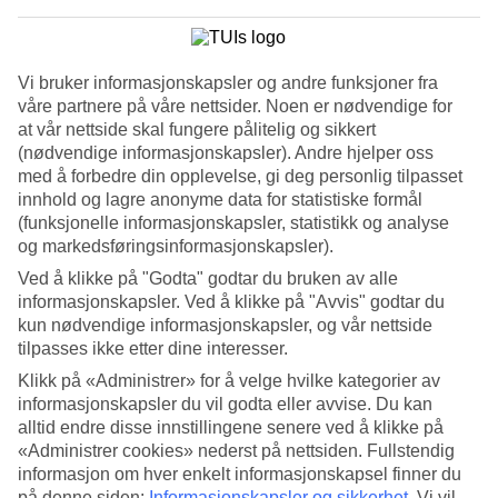
4.1/5
Standard
3.6/5
Vi bruker informasjonskapsler og andre funksjoner fra
Om hotellet
våre partnere på våre nettsider. Noen er nødvendige for
at vår nettside skal fungere pålitelig og sikkert
4*
(nødvendige informasjonskapsler). Andre hjelper oss
Offisiell klassifisering
med å forbedre din opplevelse, gi deg personlig tilpasset
WiFi
innhold og lagre anonyme data for statistiske formål
I naturskjønne omgivelser ved den rolige
(funksjonelle informasjonskapsler, statistikk og analyse
Korallrivieraen
og markedsføringsinformasjonskapsler).
Ved å klikke på "Godta" godtar du bruken av alle
Dei Pini er det perfekte hotellet for deg som ønsker en avslappende
informasjonskapsler. Ved å klikke på "Avvis" godtar du
ferie. Her bor du i et naturskjønt område, omgitt av duftende
kun nødvendige informasjonskapsler, og vår nettside
pinjetrær ved den rolige stranden i Porto Conte, cirka en mil utenfor
tilpasses ikke etter dine interesser.
den koselige byen Alghero.
Klikk på «Administrer» for å velge hvilke kategorier av
I den nærliggende nasjonalparken som tilhører Porto Conte og Capo
informasjonskapsler du vil godta eller avvise. Du kan
Caccia er det fine turstier. Langs stranden ligger noen
alltid endre disse innstillingene senere ved å klikke på
strandrestauranter og barer og en liten eventyrpark for barna.
«Administrer cookies» nederst på nettsiden. Fullstendig
Velholdt bassengområde
informasjon om hver enkelt informasjonskapsel finner du
på denne siden:
Informasjonskapsler og sikkerhet
.
Vi vil