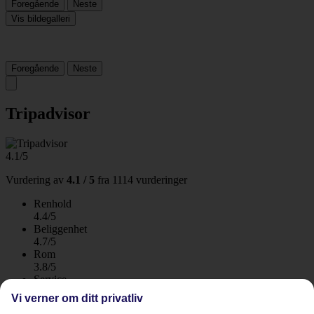
Foregående
Neste
Vis bildegalleri
Foregående
Neste
Tripadvisor
4.1/5
Vurdering av
4.1 / 5
fra
1114 vurderinger
Renhold
4.4/5
Beliggenhet
4.7/5
Rom
3.8/5
Service
4.2/5
Vi verner om ditt privatliv
Søvnkvalitet