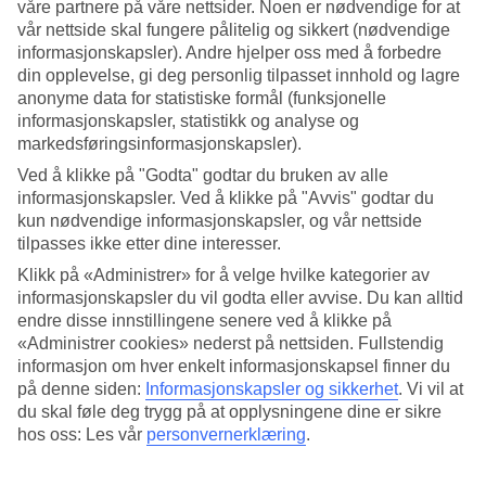
våre partnere på våre nettsider. Noen er nødvendige for at
vår nettside skal fungere pålitelig og sikkert (nødvendige
Søk
informasjonskapsler). Andre hjelper oss med å forbedre
din opplevelse, gi deg personlig tilpasset innhold og lagre
anonyme data for statistiske formål (funksjonelle
informasjonskapsler, statistikk og analyse og
Du er for øyeblikket på
markedsføringsinformasjonskapsler).
Hjem
Ved å klikke på "Godta" godtar du bruken av alle
Feriereiser
informasjonskapsler. Ved å klikke på "Avvis" godtar du
Italia
kun nødvendige informasjonskapsler, og vår nettside
Comosjøen
tilpasses ikke etter dine interesser.
Hotell
Klikk på «Administrer» for å velge hvilke kategorier av
Stort reiseoutlet
informasjonskapsler du vil godta eller avvise. Du kan alltid
endre disse innstillingene senere ved å klikke på
Gjør et kupp »
«Administrer cookies» nederst på nettsiden. Fullstendig
informasjon om hver enkelt informasjonskapsel finner du
Hotell Comosjøen
på denne siden:
Informasjonskapsler og sikkerhet
.
Vi vil at
du skal føle deg trygg på at opplysningene dine er sikre
hos oss: Les vår
personvernerklæring
.
Her finner du alle våre hotell ved
Comosjøen
. Vi har valgt de beste
hotellene ved Comosjøen for å være sikre på at ferien din blir så bra
som mulig. Enten du reiser alene, med familien, venner eller hele