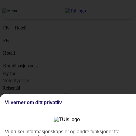
Fly + Hotell
Fly
Hotell
Kombinasjonsreise
Fly fra
Reisemål
Liste
Vi verner om ditt privatliv
Når?
Hvor lenge?
1 uke
Vi bruker informasjonskapsler og andre funksjoner fra
Antall reisende