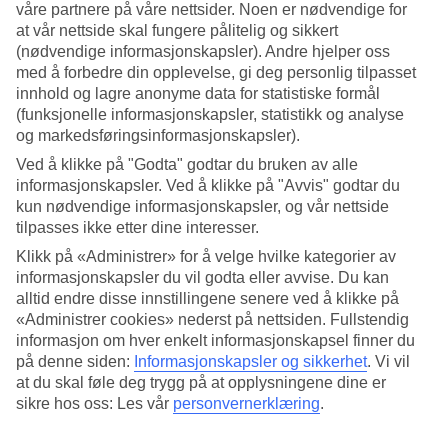
våre partnere på våre nettsider. Noen er nødvendige for
at vår nettside skal fungere pålitelig og sikkert
Søk
(nødvendige informasjonskapsler). Andre hjelper oss
med å forbedre din opplevelse, gi deg personlig tilpasset
innhold og lagre anonyme data for statistiske formål
(funksjonelle informasjonskapsler, statistikk og analyse
Du er for øyeblikket på
og markedsføringsinformasjonskapsler).
Hjem
Ved å klikke på "Godta" godtar du bruken av alle
Feriereiser
informasjonskapsler. Ved å klikke på "Avvis" godtar du
Italia
kun nødvendige informasjonskapsler, og vår nettside
Calabria
Pizzo
tilpasses ikke etter dine interesser.
All Inclusive
Klikk på «Administrer» for å velge hvilke kategorier av
informasjonskapsler du vil godta eller avvise. Du kan
All Inclusive Pizzo
alltid endre disse innstillingene senere ved å klikke på
«Administrer cookies» nederst på nettsiden. Fullstendig
informasjon om hver enkelt informasjonskapsel finner du
Våre
All Inclusive-reiser
er det perfekte valget for deg som ønsker å
spise og drikke godt på hotellet uten å måtte tenke på regningen.
på denne siden:
Informasjonskapsler og sikkerhet
.
Vi vil
Reiser med All Inclusive betyr ganske enkelt at både voksne og barn
at du skal føle deg trygg på at opplysningene dine er
kan nyte mat, drikke, is og snacks på hotellet. Å bestille en reise
sikre hos oss: Les vår
personvernerklæring
.
med All Inclusive når du drar til
Pizzo
på ferie gir deg det beste fra
to verdener under ferien: sol og varme – og en frihetsfølelse om at