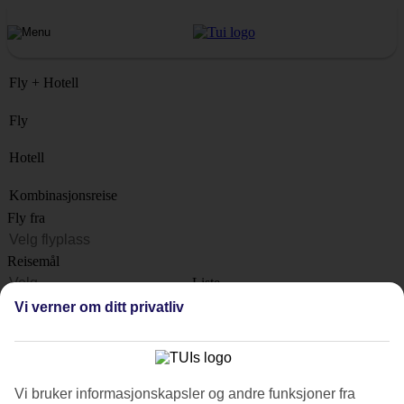
Fly + Hotell
Fly
Hotell
Kombinasjonsreise
Fly fra
Reisemål
Liste
Når?
Vi verner om ditt privatliv
Hvor lenge?
1 uke
Antall reisende
Vi bruker informasjonskapsler og andre funksjoner fra