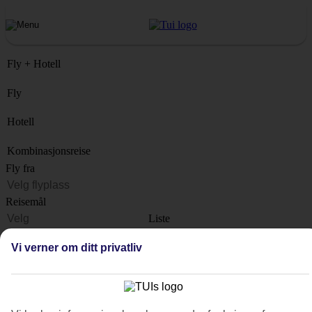
Fly + Hotell
Fly
Hotell
Kombinasjonsreise
Fly fra
Reisemål
Liste
Når?
Vi verner om ditt privatliv
Hvor lenge?
1 uke
Antall reisende