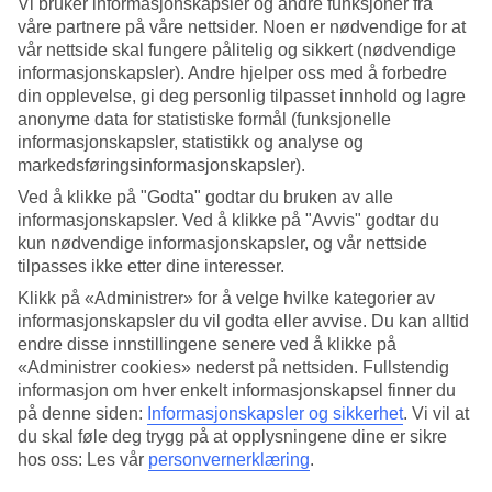
Vi bruker informasjonskapsler og andre funksjoner fra
våre partnere på våre nettsider. Noen er nødvendige for at
Søk
vår nettside skal fungere pålitelig og sikkert (nødvendige
informasjonskapsler). Andre hjelper oss med å forbedre
din opplevelse, gi deg personlig tilpasset innhold og lagre
anonyme data for statistiske formål (funksjonelle
Du er for øyeblikket på
informasjonskapsler, statistikk og analyse og
markedsføringsinformasjonskapsler).
Hjem
Feriereiser
Ved å klikke på "Godta" godtar du bruken av alle
Italia
informasjonskapsler. Ved å klikke på "Avvis" godtar du
Amalfikysten
kun nødvendige informasjonskapsler, og vår nettside
Sorrento
tilpasses ikke etter dine interesser.
Restplasser
Klikk på «Administrer» for å velge hvilke kategorier av
Stort reiseoutlet
informasjonskapsler du vil godta eller avvise. Du kan alltid
Gjør et kupp »
endre disse innstillingene senere ved å klikke på
«Administrer cookies» nederst på nettsiden. Fullstendig
informasjon om hver enkelt informasjonskapsel finner du
Restplasser Sorrento
på denne siden:
Informasjonskapsler og sikkerhet
.
Vi vil at
du skal føle deg trygg på at opplysningene dine er sikre
hos oss: Les vår
personvernerklæring
.
Her finner du våre restplasser til
Sorrento
. På noen av våre restplass-
reiser er også all inclusive inkludert, eller det kan bestilles som