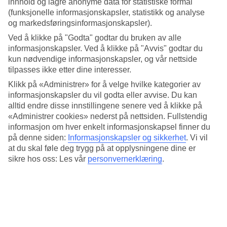
innhold og lagre anonyme data for statistiske formål
Populære hotell – Bari
(funksjonelle informasjonskapsler, statistikk og analyse
og markedsføringsinformasjonskapsler).
Mer i samme kategori
Ved å klikke på "Godta" godtar du bruken av alle
informasjonskapsler. Ved å klikke på "Avvis" godtar du
Siracusa - Vær og temperatur
kun nødvendige informasjonskapsler, og vår nettside
Sardinia - Vær og temperatur
tilpasses ikke etter dine interesser.
Sicilia - Vær og temperatur
Portofino - Vær og temperatur
Klikk på «Administrer» for å velge hvilke kategorier av
Isola Rossa - Vær og temperatur
informasjonskapsler du vil godta eller avvise. Du kan
alltid endre disse innstillingene senere ved å klikke på
Mer i samme område
«Administrer cookies» nederst på nettsiden. Fullstendig
informasjon om hver enkelt informasjonskapsel finner du
Restplasser Bari
på denne siden:
Informasjonskapsler og sikkerhet
.
Vi vil
Reiser til Sicilia
Reiser til Amalfikysten
at du skal føle deg trygg på at opplysningene dine er
Reiser til De italienske Alpene
sikre hos oss: Les vår
personvernerklæring
.
Reiser til Gardasjøen
Lignende reiser
All Inclusive Dubrovnik
Restplasser Gran Canaria
Reiser til Spania