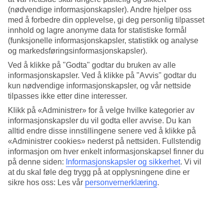
(nødvendige informasjonskapsler). Andre hjelper oss
Søk
med å forbedre din opplevelse, gi deg personlig tilpasset
innhold og lagre anonyme data for statistiske formål
(funksjonelle informasjonskapsler, statistikk og analyse
og markedsføringsinformasjonskapsler).
Du er for øyeblikket på
Ved å klikke på "Godta" godtar du bruken av alle
informasjonskapsler. Ved å klikke på "Avvis" godtar du
Hjem
Feriereiser
kun nødvendige informasjonskapsler, og vår nettside
Irland
tilpasses ikke etter dine interesser.
All Inclusive
Klikk på «Administrer» for å velge hvilke kategorier av
informasjonskapsler du vil godta eller avvise. Du kan
All Inclusive Irland
alltid endre disse innstillingene senere ved å klikke på
«Administrer cookies» nederst på nettsiden. Fullstendig
Mer i samme kategori
informasjon om hver enkelt informasjonskapsel finner du
på denne siden:
Informasjonskapsler og sikkerhet
.
Vi vil
All Inclusive Dublin
at du skal føle deg trygg på at opplysningene dine er
All Inclusive Gran Canaria
sikre hos oss: Les vår
personvernerklæring
.
All Inclusive Hellas
Mer i samme område