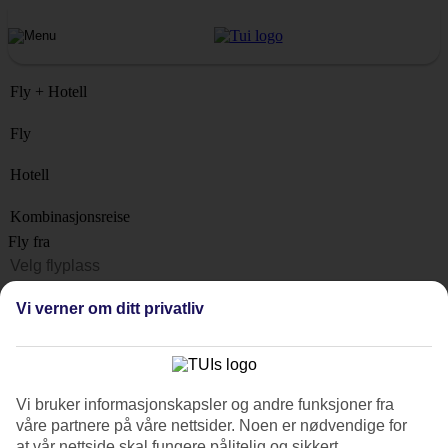
Fly + Hotell
Fly
Hotell
Kombinasjonsreise
Fly fra
Reisemål
Vi verner om ditt privatliv
Liste
Når?
Hvor lenge?
Vi bruker informasjonskapsler og andre funksjoner fra
1 uke
våre partnere på våre nettsider. Noen er nødvendige for
Antall reisende
at vår nettside skal fungere pålitelig og sikkert