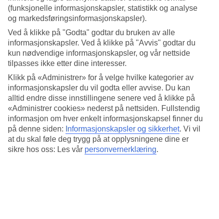
4.7/5
(funksjonelle informasjonskapsler, statistikk og analyse
Standard
og markedsføringsinformasjonskapsler).
4.3/5
Ved å klikke på "Godta" godtar du bruken av alle
Om hotellet
informasjonskapsler. Ved å klikke på "Avvis" godtar du
kun nødvendige informasjonskapsler, og vår nettside
4*
tilpasses ikke etter dine interesser.
Offisiell klassifisering
Klikk på «Administrer» for å velge hvilke kategorier av
Det 4-stjerners hotellet Tandjung Sari i Sanur er et hotell med bar,
informasjonskapsler du vil godta eller avvise. Du kan
WiFi og basseng. På hotellet kan du nyte massasje. Hvis det er barn
alltid endre disse innstillingene senere ved å klikke på
med på reisen, er det barnepass. På området finnes det
«Administrer cookies» nederst på nettsiden. Fullstendig
parkeringsmuligheter. Følgende kredittkort aksepteres på hotellet:
informasjon om hver enkelt informasjonskapsel finner du
American Express, Mastercard og Visa.
på denne siden:
Informasjonskapsler og sikkerhet
.
Vi vil
at du skal føle deg trygg på at opplysningene dine er
Kort om hotellet
sikre hos oss: Les vår
personvernerklæring
.
Utendørsbasseng
Ja
Restaurant/Bar
Ja/Ja
Transfertid
ca. 40 minutter