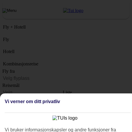
Fly + Hotell
Fly
Hotell
Kombinasjonsreise
Fly fra
Reisemål
Liste
Når?
Vi verner om ditt privatliv
Hvor lenge?
1 uke
Antall reisende
Vi bruker informasjonskapsler og andre funksjoner fra