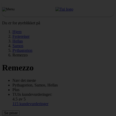
Du er for øyeblikket på
Hjem
Feriereiser
Hellas
Samos
Pythagorion
Remezzo
Remezzo
Nær det meste
Pythagorion, Samos, Hellas
Plus
TUIs kundevurderinger:
4.5 av 5
115 kundevurderinger
Se priser