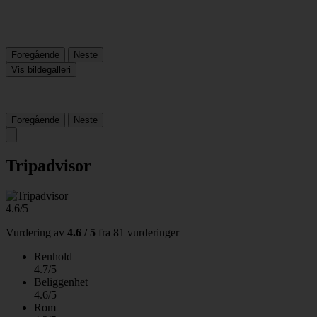
Foregående
Neste
Vis bildegalleri
Foregående
Neste
Tripadvisor
4.6/5
Vurdering av
4.6 / 5
fra
81 vurderinger
Renhold
4.7/5
Beliggenhet
4.6/5
Rom