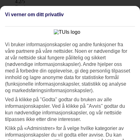
4.2/5
Service
4.7/5
Vi verner om ditt privatliv
Søvnkvalitet
4.6/5
Standard
4.6/5
Vi bruker informasjonskapsler og andre funksjoner fra
Om hotellet
våre partnere på våre nettsider. Noen er nødvendige for
at vår nettside skal fungere pålitelig og sikkert
2*
(nødvendige informasjonskapsler). Andre hjelper oss
Offisiell klassifisering
med å forbedre din opplevelse, gi deg personlig tilpasset
WiFi
innhold og lagre anonyme data for statistiske formål
(funksjonelle informasjonskapsler, statistikk og analyse
Høyt beliggende med vakker utsikt
og markedsføringsinformasjonskapsler).
Velholdte Remezzo i Pythagorion på Samos ligger i en rolig gate,
Ved å klikke på "Godta" godtar du bruken av alle
men likevel nær den pulserende havnepromenaden med restauranter,
informasjonskapsler. Ved å klikke på "Avvis" godtar du
barer og små butikker. Fra hotellets takterrasse har du en fantastisk
kun nødvendige informasjonskapsler, og vår nettside
utsikt over sentrum og kan se solen gå ned over havet.
tilpasses ikke etter dine interesser.
Remezzo er et lite leilighetshotell med rundt 20 rom som er preget
Klikk på «Administrer» for å velge hvilke kategorier av
av en personlig og familiær atmosfære. Gjester som har bodd på
informasjonskapsler du vil godta eller avvise. Du kan
Remezzo fremhever spesielt den personlige og vennlige servicen