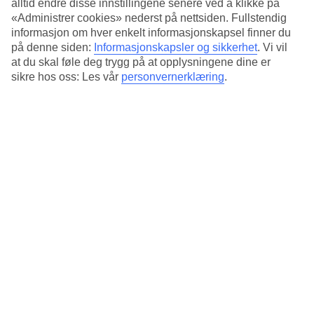
som tilbys av hotellpersonalet.
alltid endre disse innstillingene senere ved å klikke på
«Administrer cookies» nederst på nettsiden. Fullstendig
Bestill rom med havutsikt
informasjon om hver enkelt informasjonskapsel finner du
på denne siden:
Informasjonskapsler og sikkerhet
.
Vi vil
Rom med begrenset havutsikt eller havutsikt kan bestilles som
at du skal føle deg trygg på at opplysningene dine er
tilvalg.
sikre hos oss: Les vår
personvernerklæring
.
Antall rom : 21
Kort om hotellet
Bad/strand
300 m
Utendørsbasseng/Barnebasseng
Nei/Nei
Sentrum/Shopping
300 m/300 m
Restaurant/Bar
Nei/Nei
Transfertid
ca. 10 min
Gjennomsnittstemperatur i Pythagorion