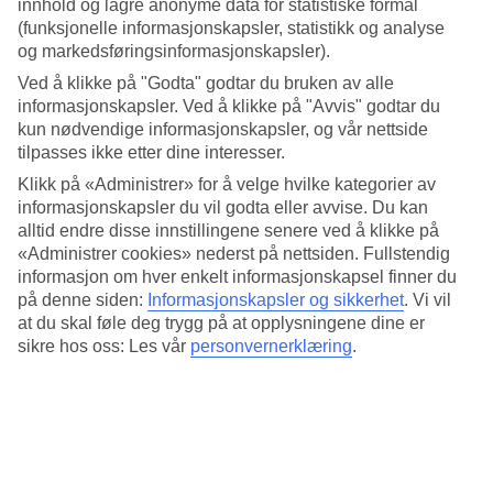
innhold og lagre anonyme data for statistiske formål
(funksjonelle informasjonskapsler, statistikk og analyse
Populære hotell – Faliraki
og markedsføringsinformasjonskapsler).
Ved å klikke på "Godta" godtar du bruken av alle
Mer i samme kategori
informasjonskapsler. Ved å klikke på "Avvis" godtar du
kun nødvendige informasjonskapsler, og vår nettside
Platanias - Vær og temperatur
tilpasses ikke etter dine interesser.
Agia Marina - Vær og temperatur
Kolymbia - Vær og temperatur
Klikk på «Administrer» for å velge hvilke kategorier av
Rhodos by - Vær og temperatur
informasjonskapsler du vil godta eller avvise. Du kan
Kallithea - Vær og temperatur
alltid endre disse innstillingene senere ved å klikke på
«Administrer cookies» nederst på nettsiden. Fullstendig
Mer i samme område
informasjon om hver enkelt informasjonskapsel finner du
Hotell Rhodos by
på denne siden:
Informasjonskapsler og sikkerhet
.
Vi vil
Hotell Faliraki
at du skal føle deg trygg på at opplysningene dine er
All Inclusive Faliraki
sikre hos oss: Les vår
personvernerklæring
.
Reiser til Faliraki
Hotell Pythagorion
Lignende reiser
Reiser til Tyrkia
All Inclusive Tyrkia