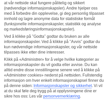
at vår nettside skal fungere pålitelig og sikkert
(nødvendige informasjonskapsler). Andre hjelper oss
Søk
med å forbedre din opplevelse, gi deg personlig tilpasset
innhold og lagre anonyme data for statistiske formål
(funksjonelle informasjonskapsler, statistikk og analyse
og markedsføringsinformasjonskapsler).
Du er for øyeblikket på
Ved å klikke på "Godta" godtar du bruken av alle
Hjem
informasjonskapsler. Ved å klikke på "Avvis" godtar du
Feriereiser
kun nødvendige informasjonskapsler, og vår nettside
Hellas
tilpasses ikke etter dine interesser.
Rhodos
Faliraki
Klikk på «Administrer» for å velge hvilke kategorier av
All Inclusive
informasjonskapsler du vil godta eller avvise. Du kan
alltid endre disse innstillingene senere ved å klikke på
All Inclusive Faliraki
«Administrer cookies» nederst på nettsiden. Fullstendig
informasjon om hver enkelt informasjonskapsel finner du
på denne siden:
Informasjonskapsler og sikkerhet
.
Vi vil
Hotelltips
at du skal føle deg trygg på at opplysningene dine er
sikre hos oss: Les vår
personvernerklæring
.
Fly + Hotell
Kun hotell
Mer i samme kategori