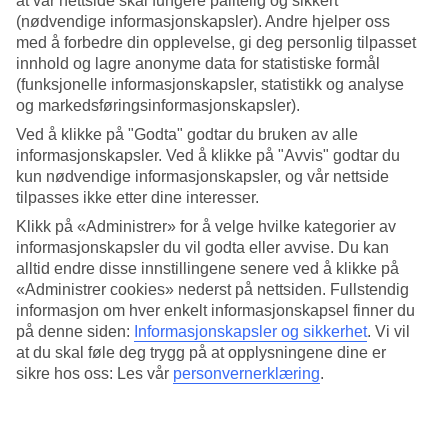
at vår nettside skal fungere pålitelig og sikkert
Afandou
(nødvendige informasjonskapsler). Andre hjelper oss
8/12
med å forbedre din opplevelse, gi deg personlig tilpasset
innhold og lagre anonyme data for statistiske formål
(funksjonelle informasjonskapsler, statistikk og analyse
Afandou
og markedsføringsinformasjonskapsler).
9/12
Ved å klikke på "Godta" godtar du bruken av alle
informasjonskapsler. Ved å klikke på "Avvis" godtar du
kun nødvendige informasjonskapsler, og vår nettside
Faliraki
tilpasses ikke etter dine interesser.
10/12
Klikk på «Administrer» for å velge hvilke kategorier av
informasjonskapsler du vil godta eller avvise. Du kan
Afandou
alltid endre disse innstillingene senere ved å klikke på
«Administrer cookies» nederst på nettsiden. Fullstendig
11/12
informasjon om hver enkelt informasjonskapsel finner du
på denne siden:
Informasjonskapsler og sikkerhet
.
Vi vil
Faliraki
at du skal føle deg trygg på at opplysningene dine er
sikre hos oss: Les vår
personvernerklæring
.
12/12
Kolymbia