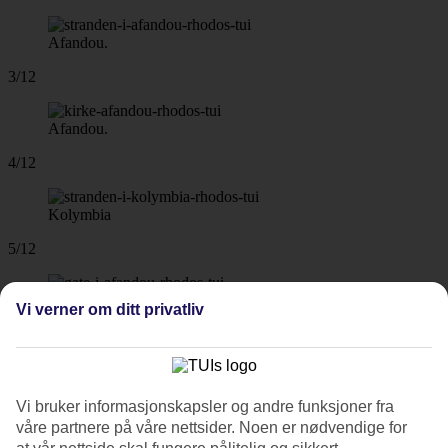
Afandou.
3/12
Afandou.
4/12
Kolymbia
5/12
Afandou
Vi verner om ditt privatliv
6/12
7/12
Vi bruker informasjonskapsler og andre funksjoner fra
våre partnere på våre nettsider. Noen er nødvendige for