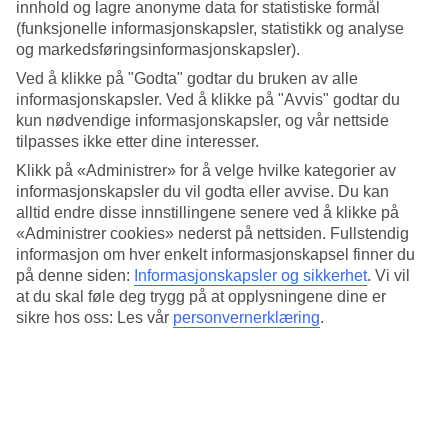
4.4/5
innhold og lagre anonyme data for statistiske formål
Søvnkvalitet
(funksjonelle informasjonskapsler, statistikk og analyse
4.4/5
og markedsføringsinformasjonskapsler).
Standard
3.9/5
Ved å klikke på "Godta" godtar du bruken av alle
informasjonskapsler. Ved å klikke på "Avvis" godtar du
Om hotellet
kun nødvendige informasjonskapsler, og vår nettside
tilpasses ikke etter dine interesser.
5*
Klikk på «Administrer» for å velge hvilke kategorier av
Offisiell klassifisering
informasjonskapsler du vil godta eller avvise. Du kan
alltid endre disse innstillingene senere ved å klikke på
Det 5-stjerners hotellet Belvedere Mykonos - Main Hotel Rooms
&Suites i Mykonos Town er et hotell med bar, WiFi og basseng. På
«Administrer cookies» nederst på nettsiden. Fullstendig
hotellet kan du nyte både massasje og boblebasseng. På området
informasjon om hver enkelt informasjonskapsel finner du
finnes det parkeringsmuligheter. Følgende kredittkort aksepteres på
på denne siden:
Informasjonskapsler og sikkerhet
.
Vi vil
hotellet: American Express, Mastercard og Visa.
at du skal føle deg trygg på at opplysningene dine er
sikre hos oss: Les vår
personvernerklæring
.
Kort om hotellet
Bad/strand
650 m
Utendørsbasseng
Ja
Restaurant/Bar