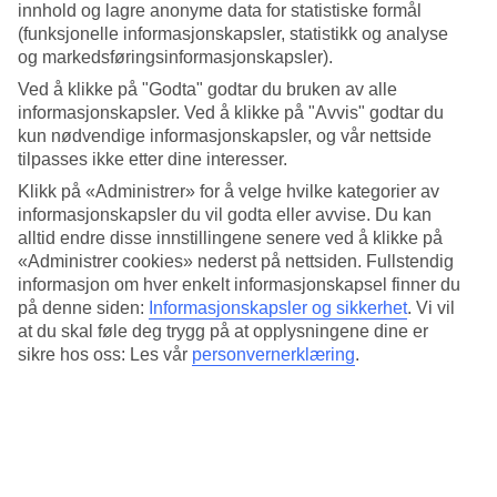
informasjon om været for Kalives, måned for måned.
innhold og lagre anonyme data for statistiske formål
(funksjonelle informasjonskapsler, statistikk og analyse
Gjennomsnittstemperatur: Kalives
og markedsføringsinformasjonskapsler).
Ved å klikke på "Godta" godtar du bruken av alle
Populære hotell – Kalives
informasjonskapsler. Ved å klikke på "Avvis" godtar du
kun nødvendige informasjonskapsler, og vår nettside
Mer i samme kategori
tilpasses ikke etter dine interesser.
Klikk på «Administrer» for å velge hvilke kategorier av
Kreta - Vær og temperatur
informasjonskapsler du vil godta eller avvise. Du kan
Rhodos - Vær og temperatur
Platanias - Vær og temperatur
alltid endre disse innstillingene senere ved å klikke på
Samos - Vær og temperatur
«Administrer cookies» nederst på nettsiden. Fullstendig
Zakynthos - Vær og temperatur
informasjon om hver enkelt informasjonskapsel finner du
på denne siden:
Informasjonskapsler og sikkerhet
.
Vi vil
Mer i samme område
at du skal føle deg trygg på at opplysningene dine er
sikre hos oss: Les vår
personvernerklæring
.
Hotell Kreta
Hotell Rhodos
Restplasser Hellas
Hotell Hellas
Restplasser Kreta
Lignende reiser