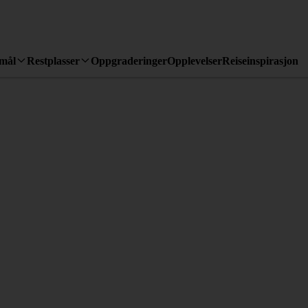
emål
Restplasser
Oppgraderinger
Opplevelser
Reiseinspirasjon