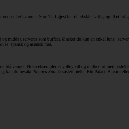
r nedsenket i vannet. Som TUI-gjest har du eksklusiv tilgang til et ro
sj og middag serveres som bufféer. Ønsker du kun en enkel lunsj, server
ouse, spansk og asiatisk mat.
klare, blå vannet. Noen eksempler er volleyball og multicourt med pade
deg, kan du besøke
Renova Spa
på søsterhotellet Riu Palace Bavaro ell