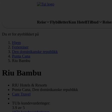
Reise
Flybilletter
Kun Hotell
Tilbud
Reis
Du er for øyeblikket på
Hjem
Feriereiser
Den dominikanske republikk
Punta Cana
Riu Bambu
Riu Bambu
RIU
Hotels & Resorts
Punta Cana, Den dominikanske republikk
Care Travel
TUIs kundevurderinger:
3.9 av 5