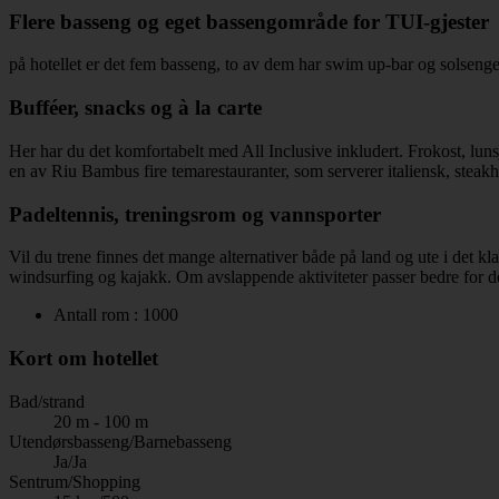
Flere basseng og eget bassengområde for TUI-gjester
på hotellet er det fem basseng, to av dem har swim up-bar og solsenge
Bufféer, snacks og à la carte
Her har du det komfortabelt med All Inclusive inkludert. Frokost, lun
en av Riu Bambus fire temarestauranter, som serverer italiensk, steakh
Padeltennis, treningsrom og vannsporter
Vil du trene finnes det mange alternativer både på land og ute i det 
windsurfing og kajakk. Om avslappende aktiviteter passer bedre for 
Antall rom : 1000
Kort om hotellet
Bad/strand
20 m - 100 m
Utendørsbasseng/Barnebasseng
Ja/Ja
Sentrum/Shopping