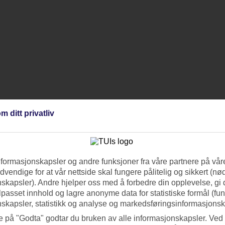
m ditt privatliv
ng håndteres med samme omsorg som din opplevelse.
aker og vakker presentasjon er stikkord på kjøkkenet.
ange vil tilbake år etter år, forteller hva RIU-følelsen gir.
ag er de verdensledende, men har bevart den familiære følelsen.
lger en beliggenhet nær strand eller sentrum, selv om dette koster mer.
nformasjonskapsler og andre funksjoner fra våre partnere på våre
vendige for at vår nettside skal fungere pålitelig og sikkert (n
skapsler). Andre hjelper oss med å forbedre din opplevelse, gi
ilpasset innhold og lagre anonyme data for statistiske formål (fu
skapsler, statistikk og analyse og markedsføringsinformasjonsk
e på "Godta" godtar du bruken av alle informasjonskapsler. Ved 