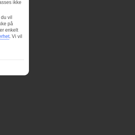
asses ikke
du vil
ikke på
er enkelt
erhet
.
Vi vil