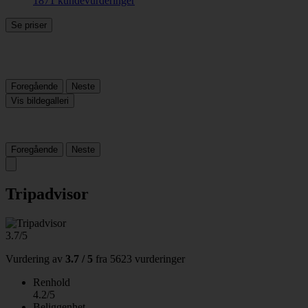
1871 kundevurderinger
Se priser
Foregående
Neste
Vis bildegalleri
Foregående
Neste
Tripadvisor
3.7/5
Vurdering av
3.7 / 5
fra
5623 vurderinger
Renhold
4.2/5
Beliggenhet