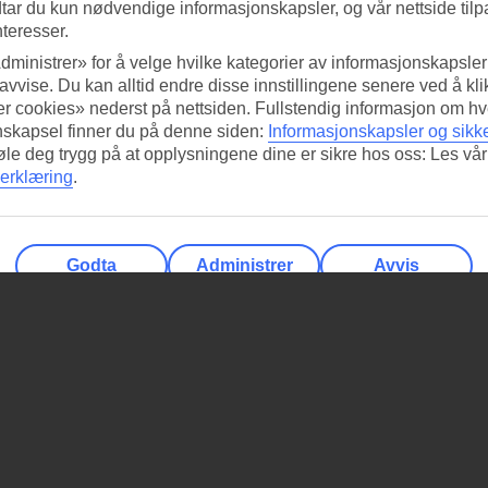
tar du kun nødvendige informasjonskapsler, og vår nettside tilp
nteresser.
dministrer» for å velge hvilke kategorier av informasjonskapsler 
 avvise. Du kan alltid endre disse innstillingene senere ved å kl
r cookies» nederst på nettsiden. Fullstendig informasjon om hv
nskapsel finner du på denne siden:
Informasjonskapsler og sikk
føle deg trygg på at opplysningene dine er sikre hos oss: Les vår
erklæring
.
Godta
Administrer
Avvis