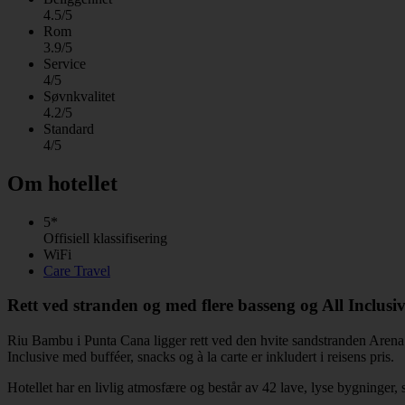
4.5/5
Rom
3.9/5
Service
4/5
Søvnkvalitet
4.2/5
Standard
4/5
Om hotellet
5*
Offisiell klassifisering
WiFi
Care Travel
Rett ved stranden og med flere basseng og All Inclusi
Riu Bambu i Punta Cana ligger rett ved den hvite sandstranden Arena 
Inclusive med bufféer, snacks og à la carte er inkludert i reisens pris.
Hotellet har en livlig atmosfære og består av 42 lave, lyse bygninger