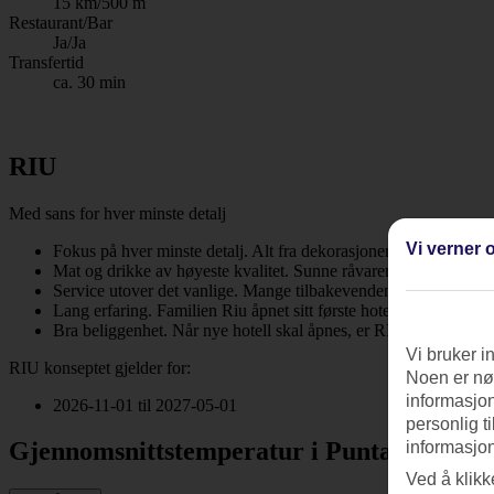
15 km/500 m
Restaurant/Bar
Ja/Ja
Transfertid
ca. 30 min
RIU
Med sans for hver minste detalj
Vi verner o
Fokus på hver minste detalj. Alt fra dekorasjoner til rengjøri
Mat og drikke av høyeste kvalitet. Sunne råvarer, nyanserte sm
Service utover det vanlige. Mange tilbakevendene gjester. At så m
Lang erfaring. Familien Riu åpnet sitt første hotell i 1953. I d
Bra beliggenhet. Når nye hotell skal åpnes, er RIU kresne og ve
Vi bruker i
RIU konseptet gjelder for:
Noen er nød
informasjon
2026-11-01 til 2027-05-01
personlig t
Gjennomsnittstemperatur i Punta Cana
informasjon
Ved å klikk