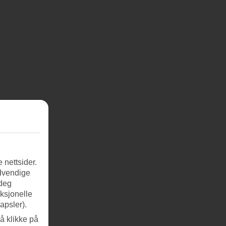
 nettsider.
ødvendige
 deg
nksjonelle
apsler).
å klikke på