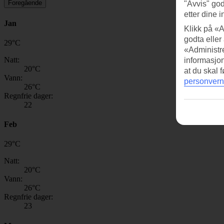
Foregående
"Avvis" god
etter dine i
Jan
Klikk på «A
godta eller
29
°
C
«Administre
Natt:
informasjo
20
°C
at du skal 
Vann:
personvern
26
°C
Regnfrie dager:
22
Feb
29
°
C
Natt:
20
°C
Vann:
26
°C
Regnfrie dager:
23