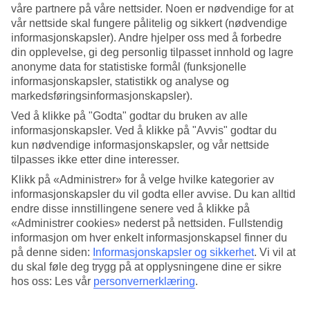
våre partnere på våre nettsider. Noen er nødvendige for at
vår nettside skal fungere pålitelig og sikkert (nødvendige
Søk
informasjonskapsler). Andre hjelper oss med å forbedre
din opplevelse, gi deg personlig tilpasset innhold og lagre
anonyme data for statistiske formål (funksjonelle
informasjonskapsler, statistikk og analyse og
Du er for øyeblikket på
markedsføringsinformasjonskapsler).
Hjem
Ved å klikke på "Godta" godtar du bruken av alle
Feriereiser
informasjonskapsler. Ved å klikke på "Avvis" godtar du
Bulgaria
Sveti Vlas
kun nødvendige informasjonskapsler, og vår nettside
Hotell
tilpasses ikke etter dine interesser.
Klikk på «Administrer» for å velge hvilke kategorier av
Stort reiseoutlet
informasjonskapsler du vil godta eller avvise. Du kan alltid
Gjør et kupp »
endre disse innstillingene senere ved å klikke på
«Administrer cookies» nederst på nettsiden. Fullstendig
informasjon om hver enkelt informasjonskapsel finner du
Hotell Sveti Vlas
på denne siden:
Informasjonskapsler og sikkerhet
.
Vi vil at
du skal føle deg trygg på at opplysningene dine er sikre
Reise til
Sveti Vlas
? Hos TUI finner du alltid et hotell som passer,
hos oss: Les vår
personvernerklæring
.
enten du reiser med barn, partner, venner eller hele slekten. Velg
mellom flotte leilighetshotell, familiehotell, romantiske hotell for par,