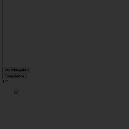
Vis bildegalleri
Foregående
1/7