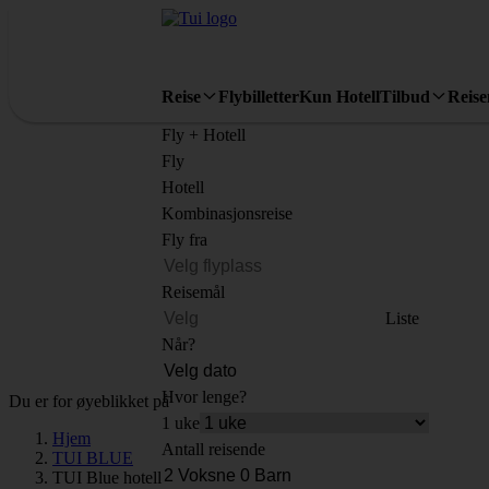
Reise
Flybilletter
Kun Hotell
Tilbud
Reis
Fly + Hotell
Fly
Hotell
Kombinasjonsreise
Fly fra
Reisemål
Liste
Når?
Hvor lenge?
Du er for øyeblikket på
1 uke
Hjem
Antall reisende
TUI BLUE
TUI Blue hotell