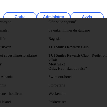
 og billetter
TUI-appen
 visum
myTUI
Godta
Administrer
Avvis
rmasjon
Ofte stilte spørsmål
emålet
Så enkelt finner du guidene
lkår
Bagasje
tsloven
TUI Smiles Rewards Club
og avbestillingsforsikring
TUI Smiles Rewards Club - Regler og
vilkår
r
Mest Søkt
e
Quiz: Hvor skal du reise?
l Albania
Swim out-hotell
nnis
Storbyferie
lene - hotellrom
Weekendtur
l Island
Pakkereiser