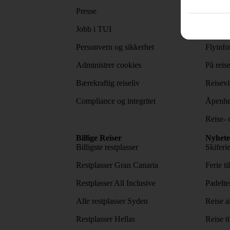
Presse
Betaling
Jobb i TUI
Pass og
Personvern og sikkerhet
Flyinfo
Administrer cookies
På reis
Bærekraftig reiseliv
Reisevi
Compliance og integritet
Åpenhe
Reise- 
Billige Reiser
Nyhete
Billigste restplasser
Skiferi
Restplasser Gran Canaria
Ferie ti
Restplasser All Inclusive
Padelte
Alle restplasser Syden
Reise a
Restplasser Hellas
Reise ti