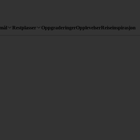
emål
Restplasser
Oppgraderinger
Opplevelser
Reiseinspirasjon