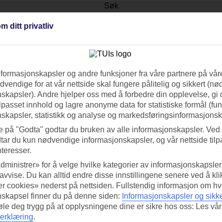
Søk
m ditt privatliv
teter som passer for deg.
nformasjonskapsler og andre funksjoner fra våre partnere på våre
vendige for at vår nettside skal fungere pålitelig og sikkert (n
ed TUI-appen i dag!
Få til
skapsler). Andre hjelper oss med å forbedre din opplevelse, gi
Skann QR-koden med
ilpasset innhold og lagre anonyme data for statistiske formål (fu
Ab
mobilkameraet ditt for å laste ned
skapsler, statistikk og analyse og markedsføringsinformasjonsk
appen.
e på "Godta" godtar du bruken av alle informasjonskapsler. Ved 
Følg o
tar du kun nødvendige informasjonskapsler, og vår nettside tilp
nteresser.
dministrer» for å velge hvilke kategorier av informasjonskapsler 
 avvise. Du kan alltid endre disse innstillingene senere ved å kl
lasser
Varmeguide
r cookies» nederst på nettsiden. Fullstendig informasjon om hv
nskapsel finner du på denne siden:
Informasjonskapsler og sikk
e Med Oss
Kundeservice
føle deg trygg på at opplysningene dine er sikre hos oss: Les vår
re flysete
Kontakt oss
erklæring
.