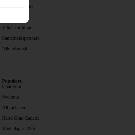
Pakkeliste Syden
Reisegavekort
Vilkår for tilbud
Samarbeidspartnere
Alle reisemål
Populært
Chartertur
Sydentur
All inclusive
Reise Gran Canaria
Røde dager 2026