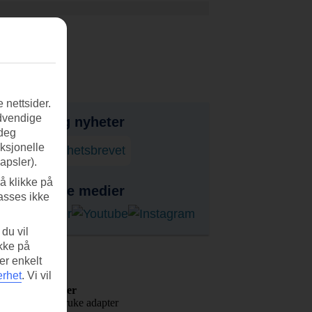
 nettsider.
ødvendige
bud, tips og nyheter
 deg
nksjonelle
onner på nyhetsbrevet
apsler).
å klikke på
ss i sosiale medier
asses ikke
du vil
ikke på
Reisetips
er enkelt
erhet
.
Vi vil
Nyttige Lenker
Her skal du bruke adapter