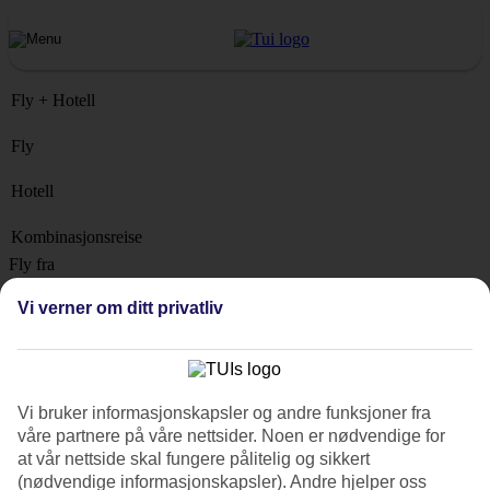
Fly + Hotell
Fly
Hotell
Kombinasjonsreise
Fly fra
Vi verner om ditt privatliv
Reisemål
Liste
Når?
Vi bruker informasjonskapsler og andre funksjoner fra
Hvor lenge?
våre partnere på våre nettsider. Noen er nødvendige for
1 uke
at vår nettside skal fungere pålitelig og sikkert
Antall reisende
(nødvendige informasjonskapsler). Andre hjelper oss