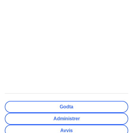
Ferdig
Reisemål
Nullstill
Ferdig
Avreisedato
Ma
Ti
On
To
Fr
Lø
Sø
Hvor fleksibel er ankomstdatoen?
Kun valgt dato
+/- 3 Dager
+/- 7 Dager
+/- 14 Dager
Nullstill
Ferdig
Antall reisende
Antall rom
Velg for meg
Godta
Voksne
2
Administrer
Barn (0-17)
0
Avvis
Nullstill