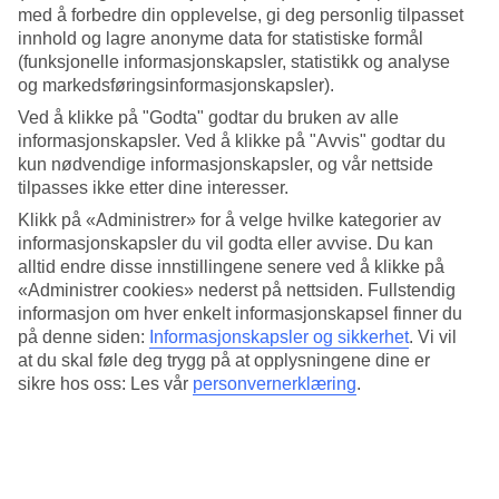
med å forbedre din opplevelse, gi deg personlig tilpasset
Søk
innhold og lagre anonyme data for statistiske formål
(funksjonelle informasjonskapsler, statistikk og analyse
og markedsføringsinformasjonskapsler).
Ved å klikke på "Godta" godtar du bruken av alle
Du er for øyeblikket på
informasjonskapsler. Ved å klikke på "Avvis" godtar du
kun nødvendige informasjonskapsler, og vår nettside
Hjem
tilpasses ikke etter dine interesser.
Tilbud
Sjarmerende Makarska-rivieraen
Klikk på «Administrer» for å velge hvilke kategorier av
informasjonskapsler du vil godta eller avvise. Du kan
Idylliske Makarska-Rivieraen
alltid endre disse innstillingene senere ved å klikke på
NÅ! Ekstra gode priser
«Administrer cookies» nederst på nettsiden. Fullstendig
informasjon om hver enkelt informasjonskapsel finner du
Kun 2,5 - 3 timers flytur til Split
på denne siden:
Informasjonskapsler og sikkerhet
.
Vi vil
at du skal føle deg trygg på at opplysningene dine er
sikre hos oss: Les vår
personvernerklæring
.
Hele ferien i mobilen.
Last ned TUI-appen i dag!