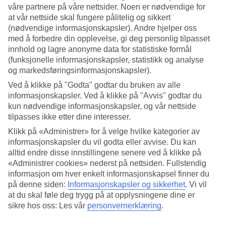
våre partnere på våre nettsider. Noen er nødvendige for
Vi flyr deg direkte til sol, strand og lekkert badevann – hele året.
at vår nettside skal fungere pålitelig og sikkert
Nedenfor finner du våre aller billigste restplassbilletter for fly
(nødvendige informasjonskapsler). Andre hjelper oss
tur/retur til en rekke herlige reisemål. Prisene er blant de beste på
markedet, så sikre deg flybillettene allerede nå!
med å forbedre din opplevelse, gi deg personlig tilpasset
innhold og lagre anonyme data for statistiske formål
Flybilletter én vei
(funksjonelle informasjonskapsler, statistikk og analyse
og markedsføringsinformasjonskapsler).
Hos TUI har vi et stort utvalg av restplass flybilletter fra Norge til en
Ved å klikke på "Godta" godtar du bruken av alle
rekke fantastiske feriedestinasjoner. Se hele utvalget nedenfor og
informasjonskapsler. Ved å klikke på "Avvis" godtar du
sikre deg et av markedets rimeligste flybilletter i dag.
kun nødvendige informasjonskapsler, og vår nettside
TUI tar forbehold om evt. prisendringer eller utsolgte reiser.
tilpasses ikke etter dine interesser.
Klikk på «Administrer» for å velge hvilke kategorier av
Ofte stilte spørsmål om flybilletter
informasjonskapsler du vil godta eller avvise. Du kan
alltid endre disse innstillingene senere ved å klikke på
Hvor kan jeg finne billige flybilletter?
«Administrer cookies» nederst på nettsiden. Fullstendig
informasjon om hver enkelt informasjonskapsel finner du
på denne siden:
Informasjonskapsler og sikkerhet
.
Vi vil
at du skal føle deg trygg på at opplysningene dine er
sikre hos oss: Les vår
personvernerklæring
.