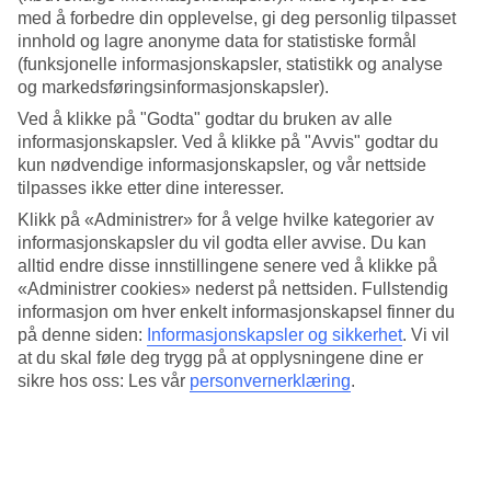
med å forbedre din opplevelse, gi deg personlig tilpasset
Søk
innhold og lagre anonyme data for statistiske formål
(funksjonelle informasjonskapsler, statistikk og analyse
og markedsføringsinformasjonskapsler).
Ved å klikke på "Godta" godtar du bruken av alle
Du er for øyeblikket på
informasjonskapsler. Ved å klikke på "Avvis" godtar du
kun nødvendige informasjonskapsler, og vår nettside
Hjem
tilpasses ikke etter dine interesser.
Tilbud
Asiatiske storbyer
Klikk på «Administrer» for å velge hvilke kategorier av
informasjonskapsler du vil godta eller avvise. Du kan
Store storbyer
alltid endre disse innstillingene senere ved å klikke på
«Administrer cookies» nederst på nettsiden. Fullstendig
informasjon om hver enkelt informasjonskapsel finner du
Og enda større opplevelser i vente!
på denne siden:
Informasjonskapsler og sikkerhet
.
Vi vil
Opplev Tokyo, Singapore, Bangkok, Cape Town eller Rio de
at du skal føle deg trygg på at opplysningene dine er
Janeiro
sikre hos oss: Les vår
personvernerklæring
.
Hele ferien i mobilen.