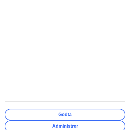
Nullstill
Ferdig
Reisemål
Nullstill
Ferdig
Avreisedato
Ma
Ti
On
To
Fr
Lø
Sø
Hvor fleksibel er ankomstdatoen?
Kun valgt dato
+/- 3 Dager
+/- 7 Dager
+/- 14 Dager
Nullstill
Ferdig
Antall reisende
Antall rom
Velg for meg
Godta
Voksne
2
Administrer
Barn (0-17)