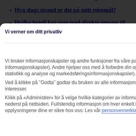
Hva slags strand er det på mitt reisemål?
Hvilke hotell har rom med direkte utgang til
basseng?
Vi verner om ditt privatliv
Hvis jeg ikke bestiller rom med spesifisert utsikt,
hva får jeg da?
Kan jeg velge plasseringen av hotellrommet
Vi bruker informasjonskapsler og andre funksjoner fra våre pa
mitt?
informasjonskapsler). Andre hjelper oss med å forbedre din op
statistikk og analyse og markedsføringsinformasjonskapsler).
Ved å klikke på "Godta" godtar du bruken av alle informasjons
interesser.
Klikk på «Administrer» for å velge hvilke kategorier av inform
nederst på nettsiden. Fullstendig informasjon om hver enkelt
opplysningene dine er sikre hos oss: Les vår
personvernerkl