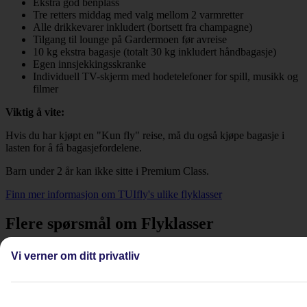
Ekstra god benplass
Tre retters middag med valg mellom 2 varmretter
Alle drikkevarer inkludert (bortsett fra champagne)
Tilgang til lounge på Gardermoen før avreise
10 kg ekstra bagasje (totalt 30 kg inkludert håndbagasje)
Egen innsjekkingsskranke
Individuell TV-skjerm med hodetelefoner for spill, musikk og
filmer
Viktig å vite:
Hvis du har kjøpt en "Kun fly" reise, må du også kjøpe bagasje i
lasten for å få bagasjefordelene.
Barn under 2 år kan ikke sitte i Premium Class.
Finn mer informasjon om TUIfly's ulike flyklasser
Flere spørsmål om Flyklasser
Hvilke flyklasser tilbyr dere på
Vi verner om ditt privatliv
langdistanseflyvninger med TUI fly?
Se mer informasjon