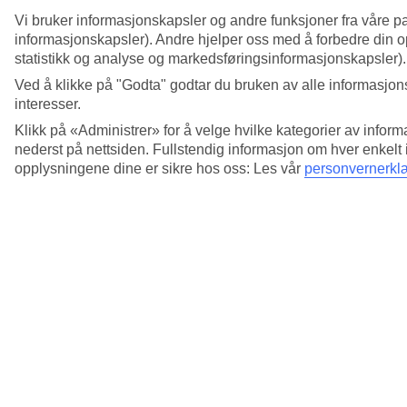
Se mer
Vi bruker informasjonskapsler og andre funksjoner fra våre pa
informasjonskapsler). Andre hjelper oss med å forbedre din op
statistikk og analyse og markedsføringsinformasjonskapsler).
Ved å klikke på "Godta" godtar du bruken av alle informasjons
interesser.
Klikk på «Administrer» for å velge hvilke kategorier av inform
nederst på nettsiden. Fullstendig informasjon om hver enkelt
opplysningene dine er sikre hos oss: Les vår
personvernerkl
Fant du ikke det du lette etter?