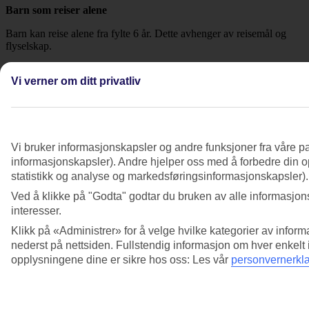
Barn som reiser alene
Barn kan reise alene fra fylte 6 år. Dette avhenger av reisemål og
flyselskap.
Du trenger:
Vi verner om ditt privatliv
Utfylt
reisebekreftelse for mindreårige
Forhåndsinformasjon til flyselskapet (barn mellom 6 og 11 år)
Ledsagerassistanse
Vi bruker informasjonskapsler og andre funksjoner fra våre pa
De fleste flyselskap tilbyr ledsagerassistanse mot et gebyr. Dette
informasjonskapsler). Andre hjelper oss med å forbedre din op
gjelder hvis du kun har bestilt flybillett på våre charterfly.
statistikk og analyse og markedsføringsinformasjonskapsler).
Kontakt vår kundeservice
for mer informasjon og bestilling.
Ved å klikke på "Godta" godtar du bruken av alle informasjons
interesser.
Les mer om
barn som reiser alene
på nettsiden vår.
Klikk på «Administrer» for å velge hvilke kategorier av inform
Flere spørsmål om Reise med barn
nederst på nettsiden. Fullstendig informasjon om hver enkelt
opplysningene dine er sikre hos oss: Les vår
personvernerkl
Er det spesiell flymat for barn?
Se mer informasjon