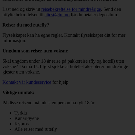
Last ned og skriv ut
reisebekreftelse for mindreårige
. Send den
utfylte bekreftelsen til
attest@tui.no
før du betaler depositum.
Reiser du med rutefly?
Flyselskapet kan ha egne regler. Kontakt flyselskapet ditt for mer
informasjon.
Ungdom som reiser uten voksne
Skal ungdom under 18 år reise på pakkereise (fly og hotell) uten
voksne? Da må TUI først sjekke at hotellet aksepterer mindreårige
gjester uten voksne.
Kontakt vår kundeservice
for hjelp.
Viktige unntak:
På disse reisene må minst én person ha fylt 18 år:
Tyrkia
Kanariøyene
Kypros
Alle reiser med rutefly