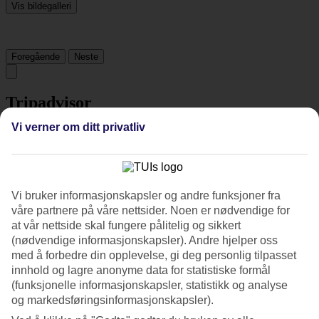
Vis bildegalleri
Foregående
Neste
Tripadvisor
Vi verner om ditt privatliv
3.8/5
Vurdering av
3.8 / 5
fra
14651 vurderinger
Renhold
Vi bruker informasjonskapsler og andre funksjoner fra
4.2/5
våre partnere på våre nettsider. Noen er nødvendige for
Beliggenhet
at vår nettside skal fungere pålitelig og sikkert
4.2/5
(nødvendige informasjonskapsler). Andre hjelper oss
Rom
med å forbedre din opplevelse, gi deg personlig tilpasset
4.1/5
innhold og lagre anonyme data for statistiske formål
Service
3.9/5
(funksjonelle informasjonskapsler, statistikk og analyse
Søvnkvalitet
og markedsføringsinformasjonskapsler).
4.2/5