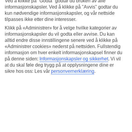
Ved å klikke på "Godta" godtar du bruken av alle
Standard
4/5
informasjonskapsler. Ved å klikke på "Avvis" godtar du
kun nødvendige informasjonskapsler, og vår nettside
Om hotellet
tilpasses ikke etter dine interesser.
Klikk på «Administrer» for å velge hvilke kategorier av
4*
informasjonskapsler du vil godta eller avvise. Du kan
Offisiell klassifisering
alltid endre disse innstillingene senere ved å klikke på
«Administrer cookies» nederst på nettsiden. Fullstendig
Det 4-stjerners hotellet Golden Nugget i Las Vegas er et hotell med
bar, frukostbuffé og WiFi. På hotellet kan du nyte både massasje og
informasjon om hver enkelt informasjonskapsel finner du
badstu. På området finnes det parkeringsmuligheter. Hotellet hadde
på denne siden:
Informasjonskapsler og sikkerhet
.
Vi vil
sin siste renovering 2002. Følgende kredittkort aksepteres på
at du skal føle deg trygg på at opplysningene dine er
hotellet: American Express, Diners Club, Mastercard og Visa.
sikre hos oss: Les vår
personvernerklæring
.
Kort om hotellet
Utendørsbasseng
Ja
Restaurant/Bar
Ja/Ja
Gjennomsnittstemperatur i Las Vegas