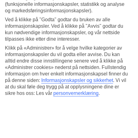
4.5/5
(funksjonelle informasjonskapsler, statistikk og analyse
Søvnkvalitet
og markedsføringsinformasjonskapsler).
4.5/5
Standard
Ved å klikke på "Godta" godtar du bruken av alle
4.2/5
informasjonskapsler. Ved å klikke på "Avvis" godtar du
kun nødvendige informasjonskapsler, og vår nettside
Om hotellet
tilpasses ikke etter dine interesser.
Klikk på «Administrer» for å velge hvilke kategorier av
4*
informasjonskapsler du vil godta eller avvise. Du kan
Offisiell klassifisering
alltid endre disse innstillingene senere ved å klikke på
Strandnært med stort basseng på terrassen
«Administrer cookies» nederst på nettsiden. Fullstendig
informasjon om hver enkelt informasjonskapsel finner du
Beach House Fort Lauderdale, a Hilton Resort ligger ved Fort
på denne siden:
Informasjonskapsler og sikkerhet
.
Vi vil
Lauderdales North Beach. Bassenget ligger på den store solterrassen
at du skal føle deg trygg på at opplysningene dine er
med utsikt over havet. Her råder en avslappet atmosfære og du har
sikre hos oss: Les vår
personvernerklæring
.
flere restauranter å velge mellom. For treningselskeren finnes det
treningsrom og et spa for total avkobling.
Gjestenes favorittsted er foran grillen på restaurantterrassen med
havet i bakgrunnen. I tillegg bor du rett ved den lange sandstranden.
Bassengområdet ligger høyt på en terrasse med vidstrakt utsikt.
Hotellet har også 24-timers resepsjon og WiFi mot kostnad.