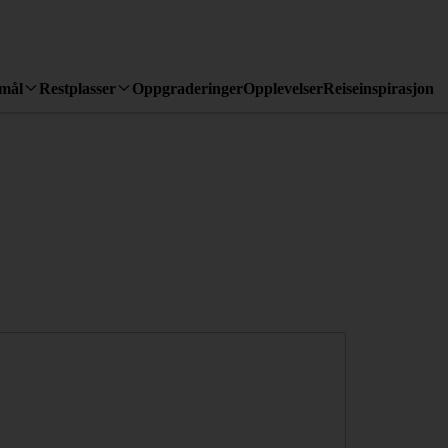
emål
Restplasser
Oppgraderinger
Opplevelser
Reiseinspirasjon