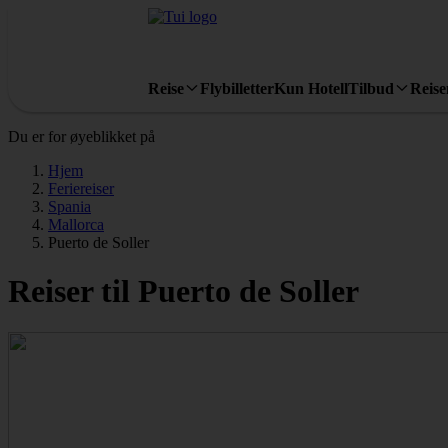
Reise
Flybilletter
Kun Hotell
Tilbud
Reis
Du er for øyeblikket på
Hjem
Feriereiser
Spania
Mallorca
Puerto de Soller
Reiser til Puerto de Soller