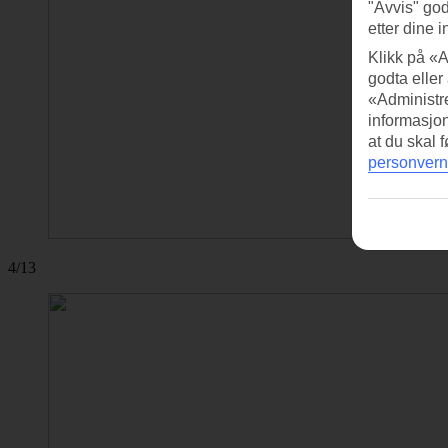
"Avvis" god
etter dine i
Klikk på «A
godta eller
«Administre
informasjo
at du skal 
personvern
4/13