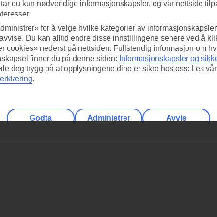
tar du kun nødvendige informasjonskapsler, og vår nettside tilp
nteresser.
dministrer» for å velge hvilke kategorier av informasjonskapsler 
 avvise. Du kan alltid endre disse innstillingene senere ved å kl
r cookies» nederst på nettsiden. Fullstendig informasjon om hv
nskapsel finner du på denne siden:
Informasjonskapsler og sikk
føle deg trygg på at opplysningene dine er sikre hos oss: Les vår
erklæring
.
Godta
Administrer
Avvis