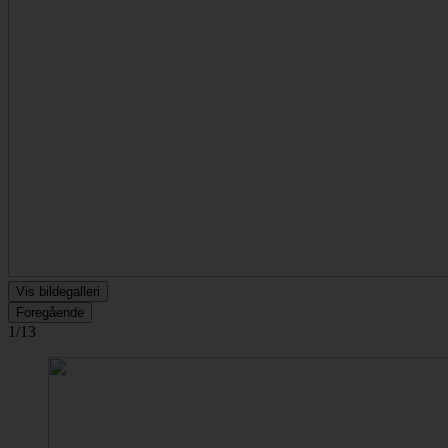
Vis bildegalleri
Foregående
1/13