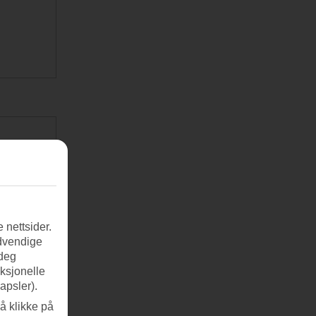
 nettsider.
ødvendige
 deg
nksjonelle
apsler).
å klikke på