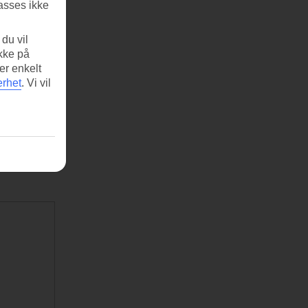
asses ikke
du vil
ikke på
er enkelt
erhet
.
Vi vil