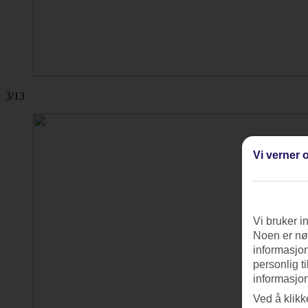
3/13
Vi verner o
Vi bruker i
Noen er nød
informasjon
personlig t
informasjon
Ved å klikk