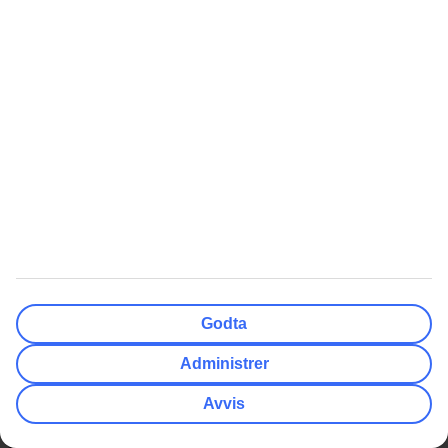
TUI-appen
Pakkeliste Syden
myTUI
Reisegavekort
Ofte stilte spørsmål
Vilkår for tilbud
Så enkelt finner du guidene
Samarbeidspartnere
Bagasje
Alle reisemål
TUI Smiles Rewards Club
TUI Smiles Rewards Club -
Regler og vilkår
Billige Reiser
Nyheter
Billigste restplasser
Skiferie
Restplasser Gran Canaria
Ferie til Albania
Godta
Restplasser All Inclusive
Padeltennis
Administrer
Alle restplasser Syden
Reise alene - hotellrom
Avvis
Restplasser Hellas
Reise til Island