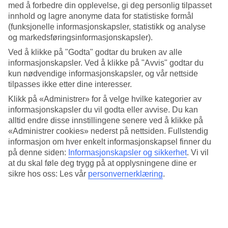
gode treningsmuligheter. Hvis du vil benytte anledningen til å se deg
med å forbedre din opplevelse, gi deg personlig tilpasset
omkring i nærområdet, er det et lokalt busstopp utenfor
innhold og lagre anonyme data for statistiske formål
hotellinngangen.
(funksjonelle informasjonskapsler, statistikk og analyse
og markedsføringsinformasjonskapsler).
Basseng for store og små
Ved å klikke på "Godta" godtar du bruken av alle
I hotellets hage er det basseng og grøntområder som er perfekte for
informasjonskapsler. Ved å klikke på "Avvis" godtar du
lek og avslapning. For de minste er det en barneklubb som drives av
kun nødvendige informasjonskapsler, og vår nettside
hotellet og et grunt barnebasseng med piratskip og vannssklie. Vil
tilpasses ikke etter dine interesser.
du være aktiv kan du bli med på vanngymnastikk, spille tennis eller
bordtennis.
Klikk på «Administrer» for å velge hvilke kategorier av
informasjonskapsler du vil godta eller avvise. Du kan
Halvpensjon plus er inkludert
alltid endre disse innstillingene senere ved å klikke på
«Administrer cookies» nederst på nettsiden. Fullstendig
Med halvpensjon plus inkludert får du en behagelig ferie. Ønsker du
informasjon om hver enkelt informasjonskapsel finner du
en ferie med alle måltider og drikke inkludert, kan du bestille All
på denne siden:
Informasjonskapsler og sikkerhet
.
Vi vil
Inclusive hjemmefra. Frokost og middag serveres som bufféer hvor
at du skal føle deg trygg på at opplysningene dine er
du velger mellom lokale og internasjonale spesialiteter. Her
komponerer du din tallerken med kjøttretter, fisk, grønnsaker og søte
sikre hos oss: Les vår
personvernerklæring
.
desserter.
Antall rom : 364
Kort om hotellet