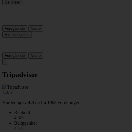
Se priser
Foregående
Neste
Vis bildegalleri
Foregående
Neste
Tripadvisor
4.3/5
Vurdering av
4.3 / 5
fra
1968 vurderinger
Renhold
4.3/5
Beliggenhet
4.1/5