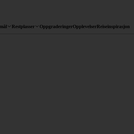
emål
Restplasser
Oppgraderinger
Opplevelser
Reiseinspirasjon