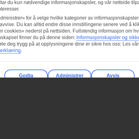
tar du kun nødvendige informasjonskapsler, og vår nettside tilp
nteresser.
dministrer» for å velge hvilke kategorier av informasjonskapsler 
 avvise. Du kan alltid endre disse innstillingene senere ved å kl
r cookies» nederst på nettsiden. Fullstendig informasjon om hv
nskapsel finner du på denne siden:
Informasjonskapsler og sikk
føle deg trygg på at opplysningene dine er sikre hos oss: Les vår
erklæring
.
Godta
Administrer
Avvis