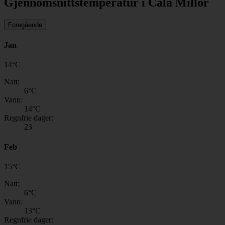
Gjennomsnittstemperatur i Cala Millor
Foregående
Jan
14
°
C
Natt:
6
°C
Vann:
14
°C
Regnfrie dager:
23
Feb
15
°
C
Natt:
6
°C
Vann:
13
°C
Regnfrie dager: