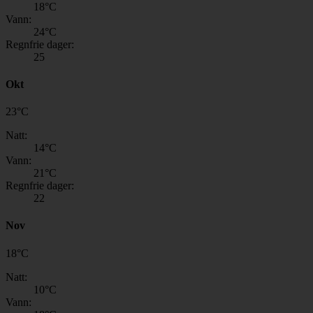
18
°C
Vann:
24
°C
Regnfrie dager:
25
Okt
23
°
C
Natt:
14
°C
Vann:
21
°C
Regnfrie dager:
22
Nov
18
°
C
Natt:
10
°C
Vann: