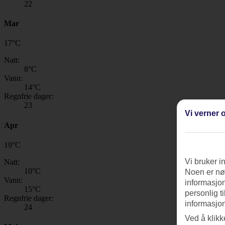
22
Mar
17
°
C
Natt:
8
°C
Vann:
14
°C
Regnfrie dager:
23
Vi verner o
Apr
19
°
C
Vi bruker i
Natt:
10
°C
Noen er nød
Vann:
informasjon
15
°C
personlig t
Regnfrie dager:
informasjon
24
Ved å klikk