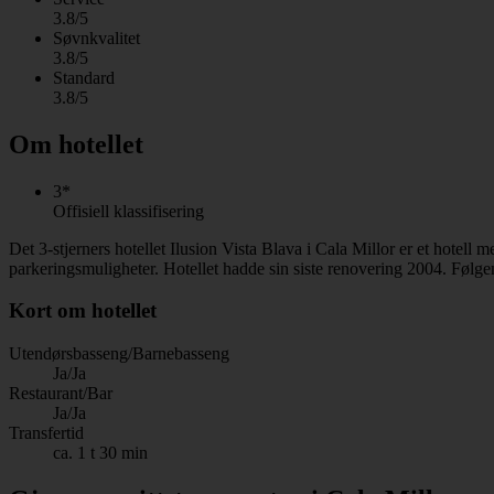
3.8/5
Søvnkvalitet
3.8/5
Standard
3.8/5
Om hotellet
3*
Offisiell klassifisering
Det 3-stjerners hotellet Ilusion Vista Blava i Cala Millor er et hotel
parkeringsmuligheter. Hotellet hadde sin siste renovering 2004. Følgen
Kort om hotellet
Utendørsbasseng/Barnebasseng
Ja/Ja
Restaurant/Bar
Ja/Ja
Transfertid
ca. 1 t 30 min