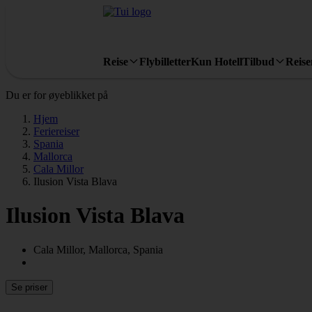
Reise
Flybilletter
Kun Hotell
Tilbud
Reis
Du er for øyeblikket på
Hjem
Feriereiser
Spania
Mallorca
Cala Millor
Ilusion Vista Blava
Ilusion Vista Blava
Cala Millor, Mallorca, Spania
Se priser