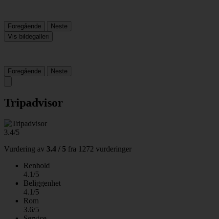
Foregående
Neste
Vis bildegalleri
Foregående
Neste
Tripadvisor
3.4/5
Vurdering av
3.4 / 5
fra
1272 vurderinger
Renhold
4.1/5
Beliggenhet
4.1/5
Rom
3.6/5
Service