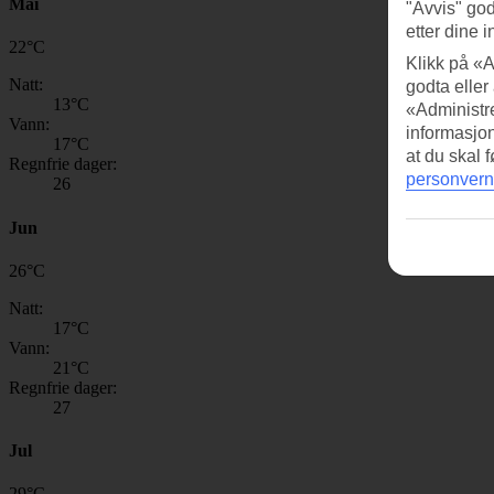
Mai
"Avvis" god
etter dine i
22
°
C
Klikk på «A
Natt:
godta eller
13
°C
«Administre
Vann:
informasjo
17
°C
at du skal 
Regnfrie dager:
personvern
26
Jun
26
°
C
Natt:
17
°C
Vann:
21
°C
Regnfrie dager:
27
Jul
29
°
C