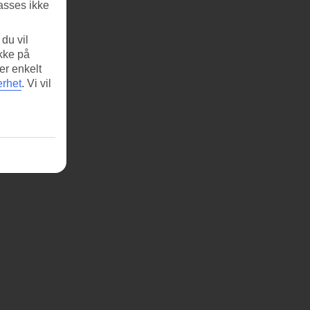
asses ikke
du vil
ikke på
er enkelt
erhet
.
Vi vil