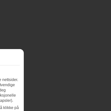
 nettsider.
ødvendige
 deg
nksjonelle
apsler).
å klikke på