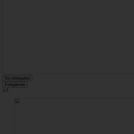
Vis bildegalleri
Foregående
1/5