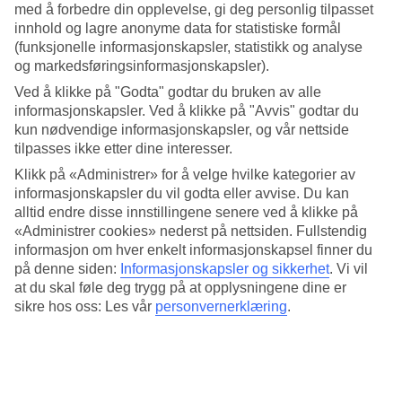
– et hotell nær havet skapt for herlige stunder.
med å forbedre din opplevelse, gi deg personlig tilpasset
innhold og lagre anonyme data for statistiske formål
På TUI BLUE Village Las Pitas bor du i en roligere del av området,
(funksjonelle informasjonskapsler, statistikk og analyse
i frodige omgivelser samtidig som du har nærhet til det store
og markedsføringsinformasjonskapsler).
bassengområdet og alle aktiviteter – en beliggenhet der kontraster
som fred og ro møter aktiviteter og underholdning. Stedet er bygget
Ved å klikke på "Godta" godtar du bruken av alle
opp som en ferielandsby, så uansett hvilket TUI BLUE Village-
informasjonskapsler. Ved å klikke på "Avvis" godtar du
hotell dere bor på har du tilgang til alle fasilitetene på området.
kun nødvendige informasjonskapsler, og vår nettside
tilpasses ikke etter dine interesser.
Velg mellom to bassengområder
Klikk på «Administrer» for å velge hvilke kategorier av
Når du får lyst på en dukkert i bassenget kan du velge mellom det
informasjonskapsler du vil godta eller avvise. Du kan
store bassengområdet på TUI BLUE Village Orquidea eller et
alltid endre disse innstillingene senere ved å klikke på
mindre på TUI BLUE Village Playa Feliz. Len deg tilbake på en
«Administrer cookies» nederst på nettsiden. Fullstendig
solstol med en god bok, eller vær sammen i bassenget.
informasjon om hver enkelt informasjonskapsel finner du
på denne siden:
Informasjonskapsler og sikkerhet
.
Vi vil
Leiligheter med balkong eller markterrasse
at du skal føle deg trygg på at opplysningene dine er
sikre hos oss: Les vår
personvernerklæring
.
Hotellet har en høy beliggenhet med trapper som leder opp til
området. Du kan velge mellom 1- og 2-roms leiligheter med
kjøkkenkrok og med plass til opptil fire personer. Leilighetene har
utsikt over omgivelsene, og barna kan leke på gressplenen foran
bygningen.