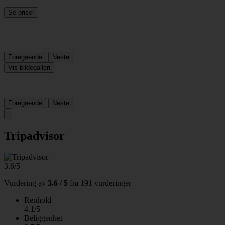
Se priser
Foregående
Neste
Vis bildegalleri
Foregående
Neste
Tripadvisor
3.6/5
Vurdering av
3.6 / 5
fra
191 vurderinger
Renhold
4.1/5
Beliggenhet