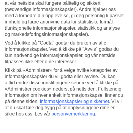
Service
at vår nettside skal fungere pålitelig og sikkert
3.8/5
(nødvendige informasjonskapsler). Andre hjelper oss
Søvnkvalitet
med å forbedre din opplevelse, gi deg personlig tilpasset
3.8/5
innhold og lagre anonyme data for statistiske formål
Standard
(funksjonelle informasjonskapsler, statistikk og analyse
3.7/5
og markedsføringsinformasjonskapsler).
Om hotellet
Ved å klikke på "Godta" godtar du bruken av alle
informasjonskapsler. Ved å klikke på "Avvis" godtar du
WiFi
kun nødvendige informasjonskapsler, og vår nettside
tilpasses ikke etter dine interesser.
Strandbeliggenhet med basseng
Klikk på «Administrer» for å velge hvilke kategorier av
La Barracuda i Torremolinos ligger ved strandpromenaden langs
informasjonskapsler du vil godta eller avvise. Du kan
havet og stranden. Her kan du slappe av i en solseng ved bassenget,
alltid endre disse innstillingene senere ved å klikke på
ta en spasertur til Puerto Marina og det sjarmerende feriestedet
«Administrer cookies» nederst på nettsiden. Fullstendig
Carihuela. Fra solterrassen har du utsikt over havet.
informasjon om hver enkelt informasjonskapsel finner du
på denne siden:
Informasjonskapsler og sikkerhet
.
Vi vil
Hotellet har:
at du skal føle deg trygg på at opplysningene dine er
Basseng og bassengbar
sikre hos oss: Les vår
personvernerklæring
.
Restaurant
WiFi
Døgnåpen resepsjon