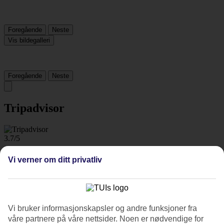
Foregående
Neste
Vis bildegalleri
Foregående
Neste
Tripadvisor
3.7/5
Vurdering av
3.7 / 5
fra
1882 vurderinger
Vi verner om ditt privatliv
Renhold
3.8/5
Beliggenhet
4.7/5
Vi bruker informasjonskapsler og andre funksjoner fra
Rom
3.4/5
våre partnere på våre nettsider. Noen er nødvendige for