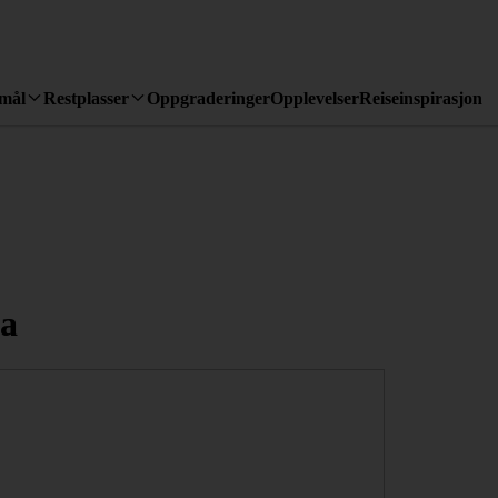
emål
Restplasser
Oppgraderinger
Opplevelser
Reiseinspirasjon
ra