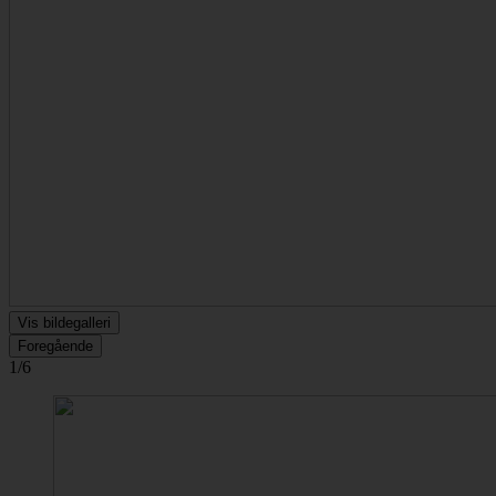
Vis bildegalleri
Foregående
1/6