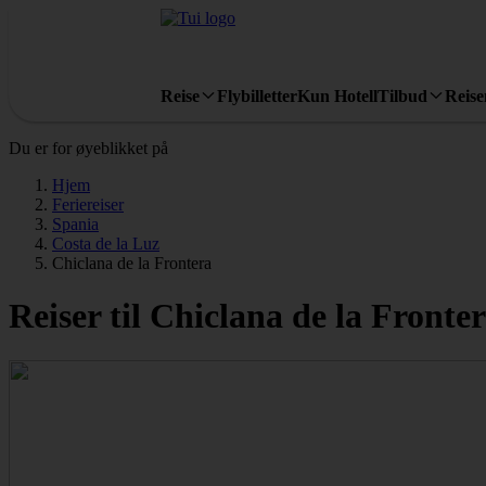
Reise
Flybilletter
Kun Hotell
Tilbud
Reis
Du er for øyeblikket på
Hjem
Feriereiser
Spania
Costa de la Luz
Chiclana de la Frontera
Reiser til Chiclana de la Fronte