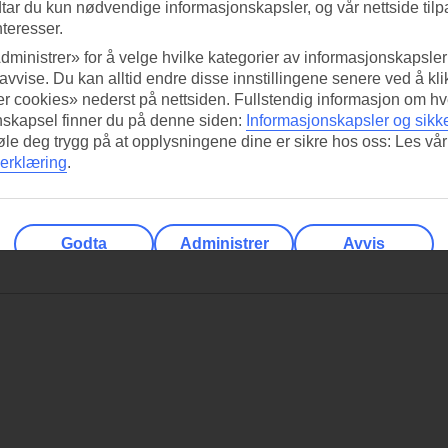
tar du kun nødvendige informasjonskapsler, og vår nettside tilp
nteresser.
dministrer» for å velge hvilke kategorier av informasjonskapsler 
 avvise. Du kan alltid endre disse innstillingene senere ved å kl
r cookies» nederst på nettsiden. Fullstendig informasjon om hv
nskapsel finner du på denne siden:
Informasjonskapsler og sikk
føle deg trygg på at opplysningene dine er sikre hos oss: Les vår
erklæring
.
Godta
Administrer
Avvis