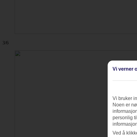
3/6
Vi verner o
Vi bruker i
Noen er nød
informasjon
personlig t
informasjon
Ved å klikk