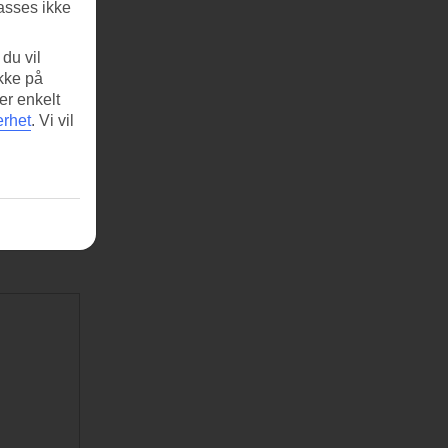
asses ikke
du vil
ikke på
er enkelt
erhet
.
Vi vil