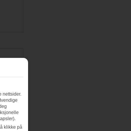
 nettsider.
ødvendige
 deg
nksjonelle
apsler).
å klikke på