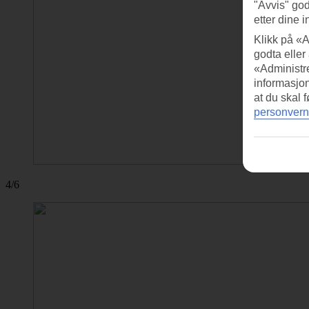
"Avvis" god
etter dine i
Klikk på «A
godta eller
«Administre
informasjo
at du skal 
personvern
4/6