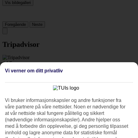
Vis bildegalleri
Foregående
Neste
Tripadvisor
4.1/5
Vi verner om ditt privatliv
Vurdering av
4.1 / 5
fra
500 vurderinger
Renhold
4.4/5
Beliggenhet
Vi bruker informasjonskapsler og andre funksjoner fra
4.3/5
Rom
våre partnere på våre nettsider. Noen er nødvendige for
4.3/5
at vår nettside skal fungere pålitelig og sikkert
Service
(nødvendige informasjonskapsler). Andre hjelper oss
4.2/5
med å forbedre din opplevelse, gi deg personlig tilpasset
Søvnkvalitet
innhold og lagre anonyme data for statistiske formål
4.3/5