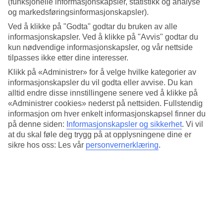
(funksjonelle informasjonskapsler, statistikk og analyse
Standard
4.1/5
og markedsføringsinformasjonskapsler).
Ved å klikke på "Godta" godtar du bruken av alle
Om hotellet
informasjonskapsler. Ved å klikke på "Avvis" godtar du
kun nødvendige informasjonskapsler, og vår nettside
4*
tilpasses ikke etter dine interesser.
Offisiell klassifisering
Klikk på «Administrer» for å velge hvilke kategorier av
Strandbeliggenhet med bassengområde i frodige
informasjonskapsler du vil godta eller avvise. Du kan
omgivelser.
alltid endre disse innstillingene senere ved å klikke på
«Administrer cookies» nederst på nettsiden. Fullstendig
Castello Beach Hotel ligger ved Anse Kerlan-stranden på øya
informasjon om hver enkelt informasjonskapsel finner du
Praslin. Her bor du på et sjarmerende hotell med romslige rom.
på denne siden:
Informasjonskapsler og sikkerhet
.
Vi vil
Hotellet har bassengområde i grønne omgivelser med utsikt over
at du skal føle deg trygg på at opplysningene dine er
havet. Det er også restaurant og bar.
sikre hos oss: Les vår
personvernerklæring
.
Hotellet ligger ca. 3 km fra Praslin flyplass.
Hotellet har:
WiFi
Vaskeriservice
Basseng og barnebasseng
Restaurant og bar