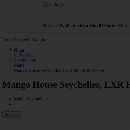
Reise
Flybilletter
Kun Hotell
Tilbud
Reis
Du er for øyeblikket på
Hjem
Feriereiser
Seychellene
Mahé
Mango House Seychelles, LXR Hotels & Resorts
Mango House Seychelles, LXR H
Mahé, Seychellene
Se priser