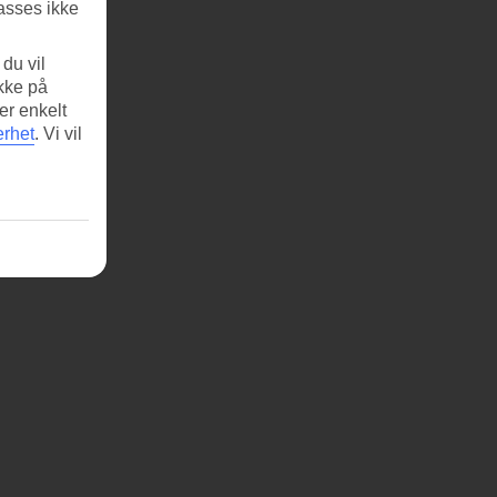
asses ikke
du vil
ikke på
er enkelt
erhet
.
Vi vil