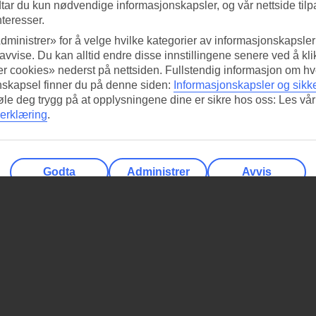
tar du kun nødvendige informasjonskapsler, og vår nettside tilp
nteresser.
dministrer» for å velge hvilke kategorier av informasjonskapsler 
 avvise. Du kan alltid endre disse innstillingene senere ved å kl
r cookies» nederst på nettsiden. Fullstendig informasjon om hv
nskapsel finner du på denne siden:
Informasjonskapsler og sikk
føle deg trygg på at opplysningene dine er sikre hos oss: Les vår
erklæring
.
Godta
Administrer
Avvis