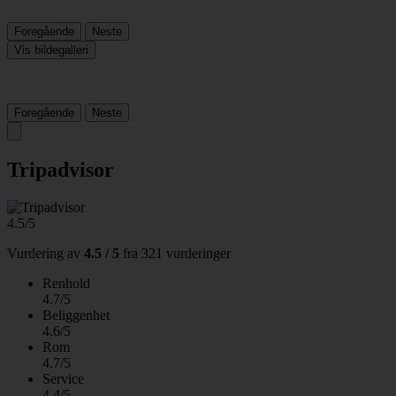
Foregående
Neste
Vis bildegalleri
Foregående
Neste
Tripadvisor
4.5/5
Vurdering av
4.5 / 5
fra
321 vurderinger
Renhold
4.7/5
Beliggenhet
4.6/5
Rom
4.7/5
Service
4.4/5