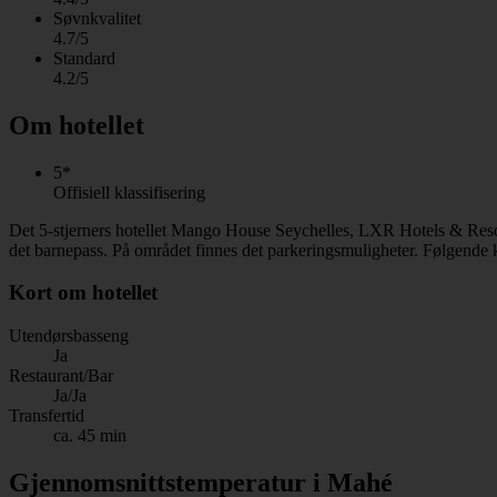
Søvnkvalitet
4.7/5
Standard
4.2/5
Om hotellet
5*
Offisiell klassifisering
Det 5-stjerners hotellet Mango House Seychelles, LXR Hotels & Resort
det barnepass. På området finnes det parkeringsmuligheter. Følgende k
Kort om hotellet
Utendørsbasseng
Ja
Restaurant/Bar
Ja/Ja
Transfertid
ca. 45 min
Gjennomsnittstemperatur i Mahé