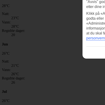
"Avvis" god
28
°
C
etter dine i
Klikk på «A
Natt:
23
°C
godta eller
Vann:
«Administre
28
°C
informasjo
Regnfrie dager:
at du skal 
20
personvern
Jun
26
°
C
Natt:
21
°C
Vann:
26
°C
Regnfrie dager:
26
Jul
26
°
C