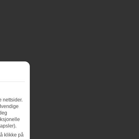
 nettsider.
ødvendige
 deg
nksjonelle
apsler).
å klikke på