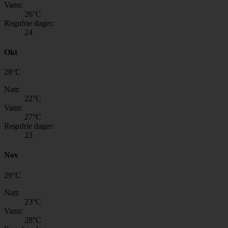
Vann:
26
°C
Regnfrie dager:
24
Okt
28
°
C
Natt:
22
°C
Vann:
27
°C
Regnfrie dager:
23
Nov
29
°
C
Natt:
23
°C
Vann:
28
°C