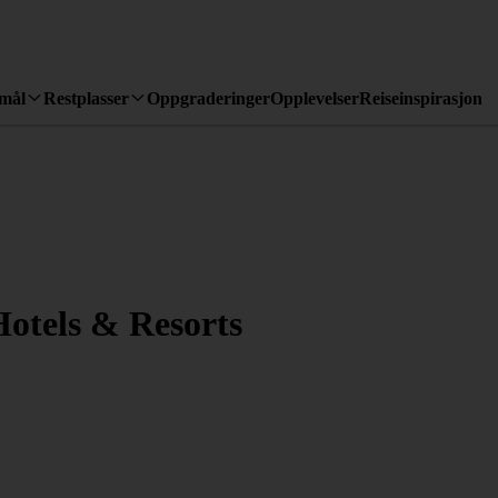
emål
Restplasser
Oppgraderinger
Opplevelser
Reiseinspirasjon
otels & Resorts