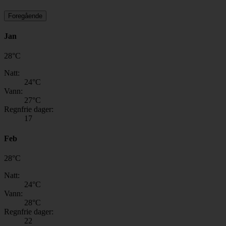
Foregående
Jan
28
°
C
Natt:
24
°C
Vann:
27
°C
Regnfrie dager:
17
Feb
28
°
C
Natt:
24
°C
Vann:
28
°C
Regnfrie dager:
22