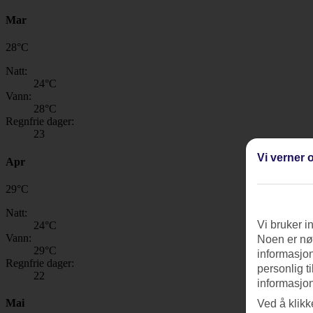
Mar
28
°
C
Natt:
24
°C
Vann:
28
°C
Regnfrie dager:
23
Vi verner o
Apr
29
°
C
Natt:
Vi bruker i
24
°C
Vann:
Noen er nød
29
°C
informasjon
Regnfrie dager:
personlig t
22
informasjon
Mai
Ved å klikk