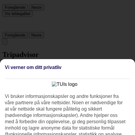
Foregående
Neste
Vis bildegalleri
Foregående
Neste
Tripadvisor
Vi verner om ditt privatliv
4.5/5
Vurdering av
4.5 / 5
fra
2309 vurderinger
Renhold
Vi bruker informasjonskapsler og andre funksjoner fra
4.6/5
våre partnere på våre nettsider. Noen er nødvendige for
Beliggenhet
at vår nettside skal fungere pålitelig og sikkert
4.6/5
Rom
(nødvendige informasjonskapsler). Andre hjelper oss
4.7/5
med å forbedre din opplevelse, gi deg personlig tilpasset
Service
innhold og lagre anonyme data for statistiske formål
4.5/5
(funksjonelle informasjonskapsler, statistikk og analyse