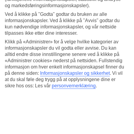
Søvnkvalitet
og markedsføringsinformasjonskapsler).
4.6/5
Standard
Ved å klikke på "Godta" godtar du bruken av alle
4.1/5
informasjonskapsler. Ved å klikke på "Avvis" godtar du
kun nødvendige informasjonskapsler, og vår nettside
Om hotellet
tilpasses ikke etter dine interesser.
Klikk på «Administrer» for å velge hvilke kategorier av
5*
informasjonskapsler du vil godta eller avvise. Du kan
Offisiell klassifisering
alltid endre disse innstillingene senere ved å klikke på
Private villaer i åssiden
«Administrer cookies» nederst på nettsiden. Fullstendig
informasjon om hver enkelt informasjonskapsel finner du
Luksuriøse Hilton Northolme Resort & Spa ligger i Beau Vallon
på denne siden:
Informasjonskapsler og sikkerhet
.
Vi vil
Bay på Mahé i Seychellene. Her bor du i villaer spredt langs
at du skal føle deg trygg på at opplysningene dine er
stranden og den frodige åssiden. Hotellet har et herlig basseng, spa
sikre hos oss: Les vår
personvernerklæring
.
og et velutstyrt treningsrom. I restauranten serveres skalldyr og
tradisjonelle kreolske retter.
Hilton Seychelles Northolme Resort & Spa ønsker gjester fra 13 år
velkommen.
Ta en dukkert i infinitybassenget, ta en treningsøkt i treningsrommet
og avslutt dagen med middag under stjernene. Fra hotellet har du en
vakker utsikt over havet og den nærliggende øya Silhouette.