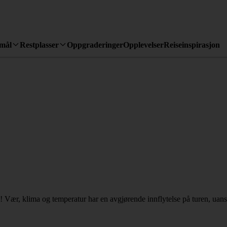
emål
Restplasser
Oppgraderinger
Opplevelser
Reiseinspirasjon
 Vær, klima og temperatur har en avgjørende innflytelse på turen, uanse