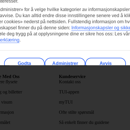
nteresser.
dministrer» for å velge hvilke kategorier av informasjonskapsler 
 avvise. Du kan alltid endre disse innstillingene senere ved å kl
r cookies» nederst på nettsiden. Fullstendig informasjon om hv
nskapsel finner du på denne siden:
Informasjonskapsler og sikk
etsbrevet vårt>
føle deg trygg på at opplysningene dine er sikre hos oss: Les vår
erklæring
.
Godta
Administrer
Avvis
lasser
Varmeguide
e Med Oss
Kundeservice
re flysete
Kontakt oss
 og billetter
TUI-appen
 visum
myTUI
rmasjon
Ofte stilte spørsmål
emålet
Så enkelt finner du guidene