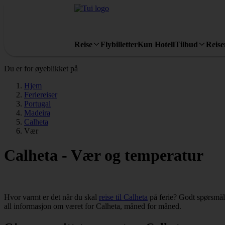
Reise
Flybilletter
Kun Hotell
Tilbud
Reis
Du er for øyeblikket på
Hjem
Feriereiser
Portugal
Madeira
Calheta
Vær
Calheta - Vær og temperatur
Hvor varmt er det når du skal
reise til Calheta
på ferie? Godt spørsmål!
all informasjon om været for Calheta, måned for måned.